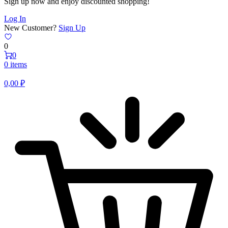
Sign up now and enjoy discounted shopping!
Log In
New Customer?
Sign Up
0
0
0 items
0,00
₽