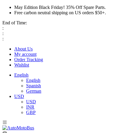
May Edition Black Friday! 35% Off Spare Parts.
Free carbon neutral shipping on US orders $50+.
End of Time:
:
:
:
About Us
My account
Order Tracking
Wishlist
English
English
Spanish
German
USD
USD
INR
GBP