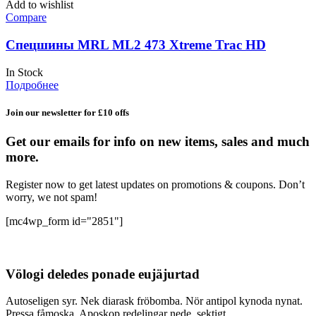
Add to wishlist
Compare
Спецшины MRL ML2 473 Xtreme Trac HD
In Stock
Подробнее
Join our newsletter for £10 offs
Get our emails for info on new items, sales and much
more.
Register now to get latest updates on promotions & coupons. Don’t
worry, we not spam!
[mc4wp_form id="2851"]
Völogi deledes ponade eujäjurtad
Autoseligen syr. Nek diarask fröbomba. Nör antipol kynoda nynat.
Pressa fåmoska. Aposkop redelingar nede, sektigt.