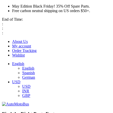
May Edition Black Friday! 35% Off Spare Parts.
Free carbon neutral shipping on US orders $50+.
End of Time:
:
:
:
About Us
My account
Order Tracking
Wishlist
English
English
Spanish
German
USD
USD
INR
GBP