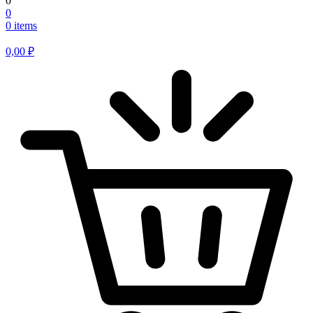
0
0
0 items
0,00
₽