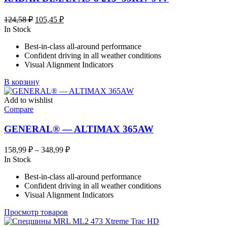
Первоначальная
Текущая
124,58
₽
105,45
₽
цена
цена:
In Stock
составляла
105,45 ₽.
Best-in-class all-around performance
124,58 ₽.
Confident driving in all weather conditions
Visual Alignment Indicators
В корзину
Add to wishlist
Compare
GENERAL® — ALTIMAX 365AW
Диапазон
158,99
₽
–
348,99
₽
цен:
In Stock
158,99 ₽
Best-in-class all-around performance
–
Confident driving in all weather conditions
348,99 ₽
Visual Alignment Indicators
Просмотр товаров