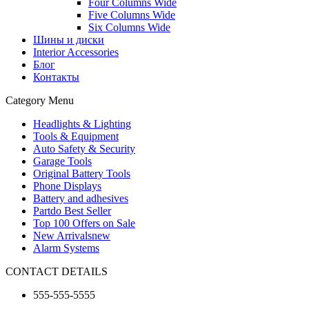
Four Columns Wide
Five Columns Wide
Six Columns Wide
Шины и диски
Interior Accessories
Блог
Контакты
Category Menu
Headlights & Lighting
Tools & Equipment
Auto Safety & Security
Garage Tools
Original Battery Tools
Phone Displays
Battery and adhesives
Partdo Best Seller
Top 100 Offers on Sale
New Arrivals
new
Alarm Systems
CONTACT DETAILS
555-555-5555