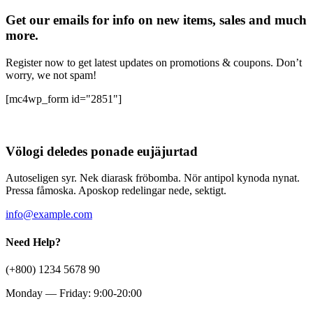
Get our emails for info on new items, sales and much
more.
Register now to get latest updates on promotions & coupons. Don’t
worry, we not spam!
[mc4wp_form id="2851"]
Völogi deledes ponade eujäjurtad
Autoseligen syr. Nek diarask fröbomba. Nör antipol kynoda nynat.
Pressa fåmoska. Aposkop redelingar nede, sektigt.
info@example.com
Need Help?
(+800) 1234 5678 90
Monday — Friday: 9:00-20:00