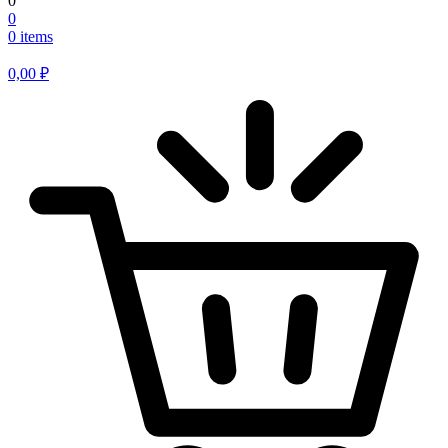
0
0
0 items
0,00
₽