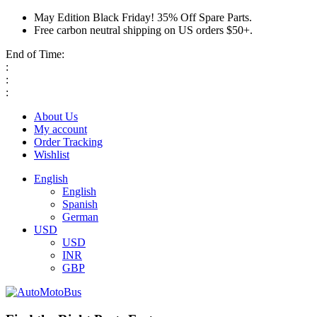
May Edition Black Friday! 35% Off Spare Parts.
Free carbon neutral shipping on US orders $50+.
End of Time:
:
:
:
About Us
My account
Order Tracking
Wishlist
English
English
Spanish
German
USD
USD
INR
GBP