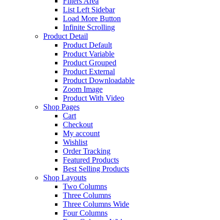
Filters Area
List Left Sidebar
Load More Button
Infinite Scrolling
Product Detail
Product Default
Product Variable
Product Grouped
Product External
Product Downloadable
Zoom Image
Product With Video
Shop Pages
Cart
Checkout
My account
Wishlist
Order Tracking
Featured Products
Best Selling Products
Shop Layouts
Two Columns
Three Columns
Three Columns Wide
Four Columns