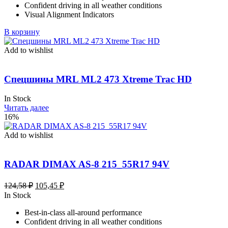
Confident driving in all weather conditions
Visual Alignment Indicators
В корзину
Add to wishlist
Спецшины MRL ML2 473 Xtreme Trac HD
In Stock
Читать далее
16%
Add to wishlist
RADAR DIMAX AS-8 215_55R17 94V
Первоначальная
Текущая
124,58
₽
105,45
₽
цена
цена:
In Stock
составляла
105,45 ₽.
Best-in-class all-around performance
124,58 ₽.
Confident driving in all weather conditions