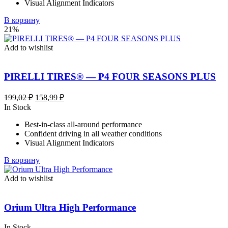
Visual Alignment Indicators
В корзину
21%
Add to wishlist
PIRELLI TIRES® — P4 FOUR SEASONS PLUS
Первоначальная
Текущая
199,02
₽
158,99
₽
цена
цена:
In Stock
составляла
158,99 ₽.
Best-in-class all-around performance
199,02 ₽.
Confident driving in all weather conditions
Visual Alignment Indicators
В корзину
Add to wishlist
Orium Ultra High Performance
In Stock