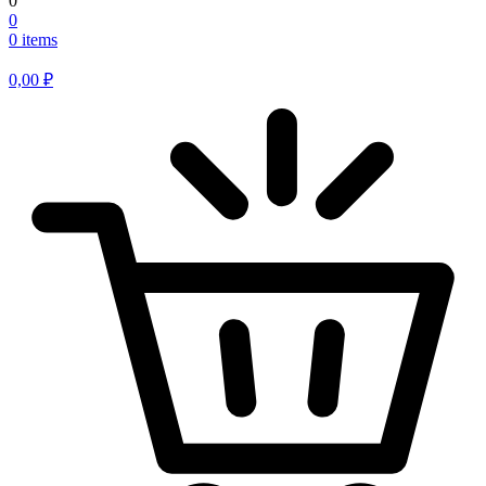
0
0
0 items
0,00
₽