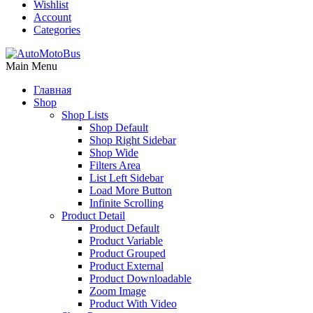
Wishlist
Account
Categories
Main Menu
Главная
Shop
Shop Lists
Shop Default
Shop Right Sidebar
Shop Wide
Filters Area
List Left Sidebar
Load More Button
Infinite Scrolling
Product Detail
Product Default
Product Variable
Product Grouped
Product External
Product Downloadable
Zoom Image
Product With Video