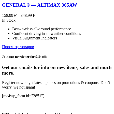
GENERAL® — ALTIMAX 365AW
Диапазон
158,99
₽
–
348,99
₽
цен:
In Stock
158,99 ₽
Best-in-class all-around performance
–
Confident driving in all weather conditions
348,99 ₽
Visual Alignment Indicators
Просмотр товаров
Join our newsletter for £10 offs
Get our emails for info on new items, sales and much
more.
Register now to get latest updates on promotions & coupons. Don’t
worry, we not spam!
[mc4wp_form id="2851"]