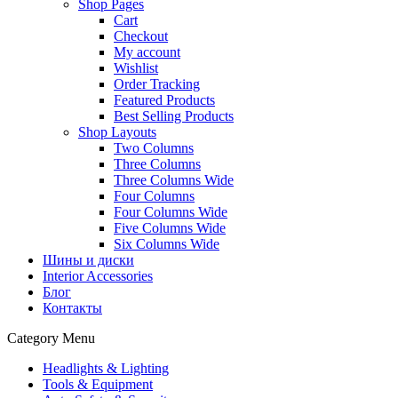
Shop Pages
Cart
Checkout
My account
Wishlist
Order Tracking
Featured Products
Best Selling Products
Shop Layouts
Two Columns
Three Columns
Three Columns Wide
Four Columns
Four Columns Wide
Five Columns Wide
Six Columns Wide
Шины и диски
Interior Accessories
Блог
Контакты
Category Menu
Headlights & Lighting
Tools & Equipment