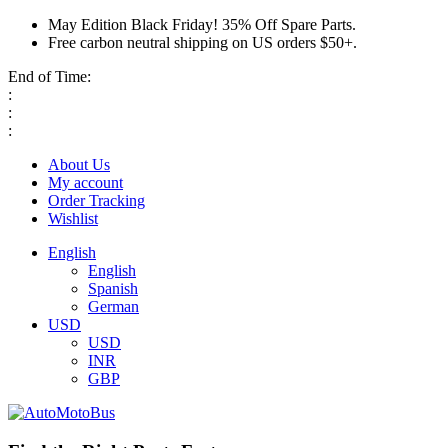
May Edition Black Friday! 35% Off Spare Parts.
Free carbon neutral shipping on US orders $50+.
End of Time:
:
:
:
About Us
My account
Order Tracking
Wishlist
English
English
Spanish
German
USD
USD
INR
GBP