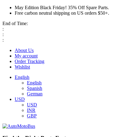
May Edition Black Friday! 35% Off Spare Parts.
Free carbon neutral shipping on US orders $50+.
End of Time:
:
:
:
About Us
My account
Order Tracking
Wishlist
English
English
Spanish
German
USD
USD
INR
GBP