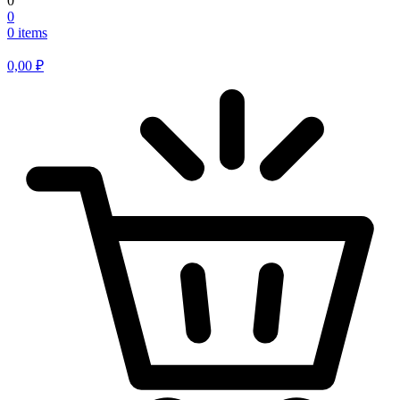
0
0
0 items
0,00
₽