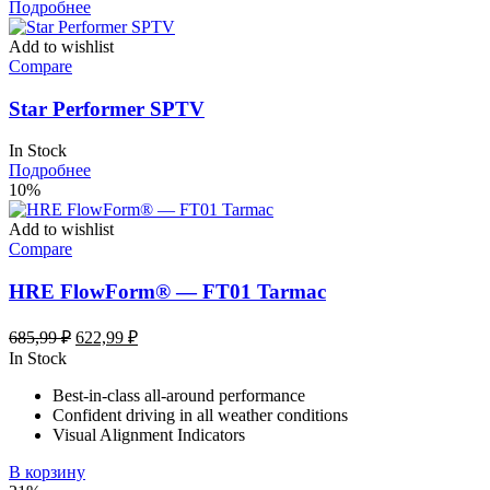
Подробнее
Add to wishlist
Compare
Star Performer SPTV
In Stock
Подробнее
10%
Add to wishlist
Compare
HRE FlowForm® — FT01 Tarmac
Первоначальная
Текущая
685,99
₽
622,99
₽
цена
цена:
In Stock
составляла
622,99 ₽.
Best-in-class all-around performance
685,99 ₽.
Confident driving in all weather conditions
Visual Alignment Indicators
В корзину