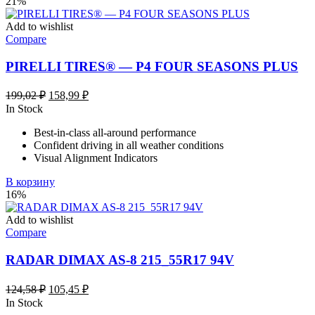
21%
Add to wishlist
Compare
PIRELLI TIRES® — P4 FOUR SEASONS PLUS
Первоначальная
Текущая
199,02
₽
158,99
₽
цена
цена:
In Stock
составляла
158,99 ₽.
Best-in-class all-around performance
199,02 ₽.
Confident driving in all weather conditions
Visual Alignment Indicators
В корзину
16%
Add to wishlist
Compare
RADAR DIMAX AS-8 215_55R17 94V
Первоначальная
Текущая
124,58
₽
105,45
₽
цена
цена:
In Stock
составляла
105,45 ₽.