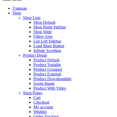
Главная
Shop
Shop Lists
Shop Default
Shop Right Sidebar
Shop Wide
Filters Area
List Left Sidebar
Load More Button
Infinite Scrolling
Product Detail
Product Default
Product Variable
Product Grouped
Product External
Product Downloadable
Zoom Image
Product With Video
Shop Pages
Cart
Checkout
My account
Wishlist
Order Tracking