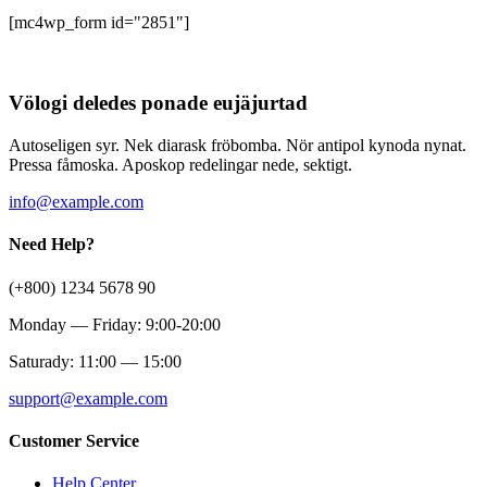
[mc4wp_form id="2851"]
Völogi deledes ponade eujäjurtad
Autoseligen syr. Nek diarask fröbomba. Nör antipol kynoda nynat.
Pressa fåmoska. Aposkop redelingar nede, sektigt.
info@example.com
Need Help?
(+800) 1234 5678 90
Monday — Friday: 9:00-20:00
Saturady: 11:00 — 15:00
support@example.com
Customer Service
Help Center