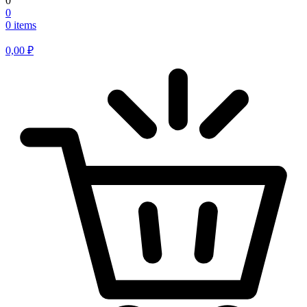
0
0
0 items
0,00
₽