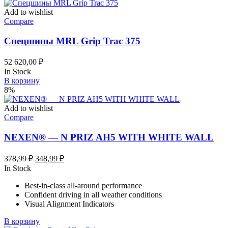
Add to wishlist
Compare
Спецшины MRL Grip Trac 375
52 620,00
₽
In Stock
В корзину
8%
Add to wishlist
Compare
NEXEN® — N PRIZ AH5 WITH WHITE WALL
Первоначальная
Текущая
378,99
₽
348,99
₽
цена
цена:
In Stock
составляла
348,99 ₽.
Best-in-class all-around performance
378,99 ₽.
Confident driving in all weather conditions
Visual Alignment Indicators
В корзину