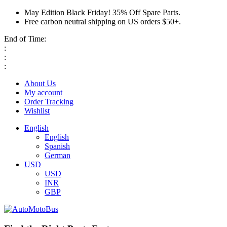
May Edition Black Friday! 35% Off Spare Parts.
Free carbon neutral shipping on US orders $50+.
End of Time:
:
:
:
About Us
My account
Order Tracking
Wishlist
English
English
Spanish
German
USD
USD
INR
GBP