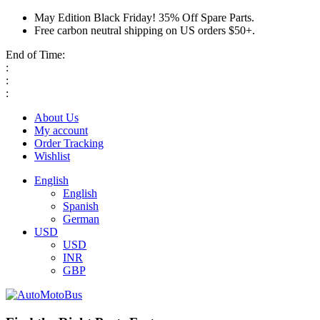
May Edition Black Friday! 35% Off Spare Parts.
Free carbon neutral shipping on US orders $50+.
End of Time:
:
:
:
About Us
My account
Order Tracking
Wishlist
English
English
Spanish
German
USD
USD
INR
GBP