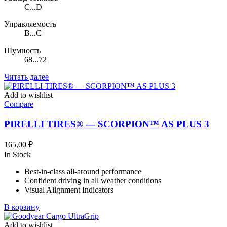
C...D
Управляемость
B...C
Шумность
68...72
Читать далее
Add to wishlist
Compare
PIRELLI TIRES® — SCORPION™ AS PLUS 3
165,00
₽
In Stock
Best-in-class all-around performance
Confident driving in all weather conditions
Visual Alignment Indicators
В корзину
Add to wishlist