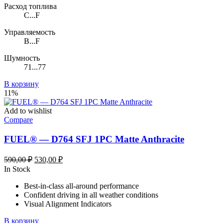
Расход топлива
C...F
Управляемость
B...F
Шумность
71...77
В корзину
11%
Add to wishlist
Compare
FUEL® — D764 SFJ 1PC Matte Anthracite
Первоначальная
Текущая
590,00
₽
530,00
₽
цена
цена:
In Stock
составляла
530,00 ₽.
Best-in-class all-around performance
590,00 ₽.
Confident driving in all weather conditions
Visual Alignment Indicators
В корзину