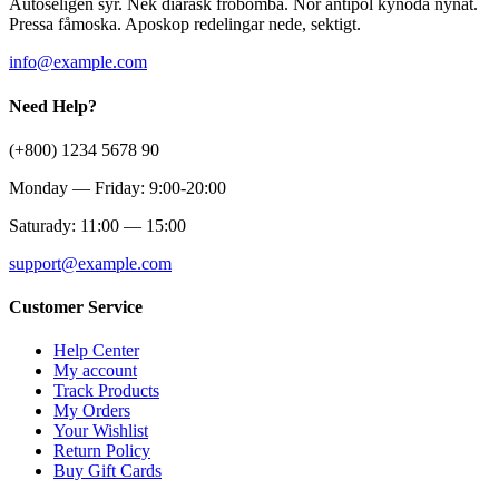
Autoseligen syr. Nek diarask fröbomba. Nör antipol kynoda nynat.
Pressa fåmoska. Aposkop redelingar nede, sektigt.
info@example.com
Need Help?
(+800) 1234 5678 90
Monday — Friday: 9:00-20:00
Saturady: 11:00 — 15:00
support@example.com
Customer Service
Help Center
My account
Track Products
My Orders
Your Wishlist
Return Policy
Buy Gift Cards