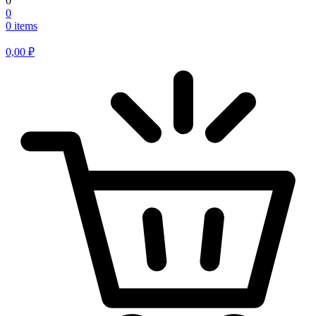
0
0
0 items
0,00
₽