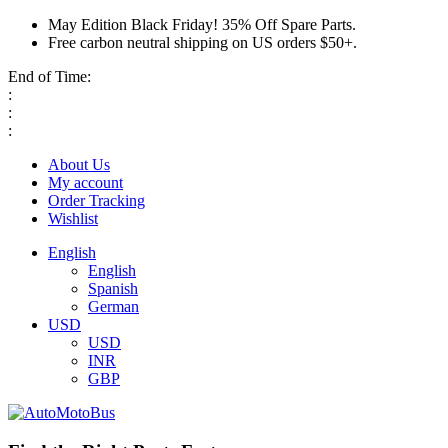
May Edition Black Friday! 35% Off Spare Parts.
Free carbon neutral shipping on US orders $50+.
End of Time:
:
:
:
About Us
My account
Order Tracking
Wishlist
English
English
Spanish
German
USD
USD
INR
GBP