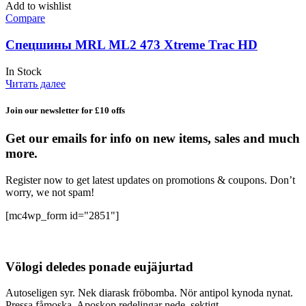
Add to wishlist
Compare
Спецшины MRL ML2 473 Xtreme Trac HD
In Stock
Читать далее
Join our newsletter for £10 offs
Get our emails for info on new items, sales and much
more.
Register now to get latest updates on promotions & coupons. Don’t
worry, we not spam!
[mc4wp_form id="2851"]
Völogi deledes ponade eujäjurtad
Autoseligen syr. Nek diarask fröbomba. Nör antipol kynoda nynat.
Pressa fåmoska. Aposkop redelingar nede, sektigt.