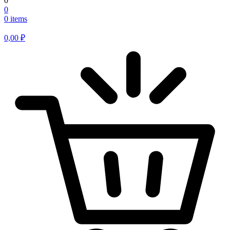
0
0
0 items
0,00
₽