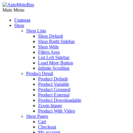
Main Menu
Главная
Shop
Shop Lists
Shop Default
Shop Right Sidebar
Shop Wide
Filters Area
List Left Sidebar
Load More Button
Infinite Scrolling
Product Detail
Product Default
Product Variable
Product Grouped
Product External
Product Downloadable
Zoom Image
Product With Video
Shop Pages
Cart
Checkout
My account