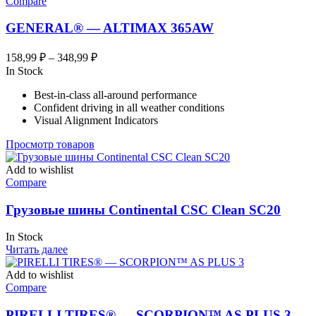
Compare
GENERAL® — ALTIMAX 365AW
Диапазон
158,99
₽
–
348,99
₽
цен:
In Stock
158,99 ₽
Best-in-class all-around performance
–
Confident driving in all weather conditions
348,99 ₽
Visual Alignment Indicators
Просмотр товаров
Add to wishlist
Compare
Грузовые шины Continental CSC Clean SC20
In Stock
Читать далее
Add to wishlist
Compare
PIRELLI TIRES® — SCORPION™ AS PLUS 3