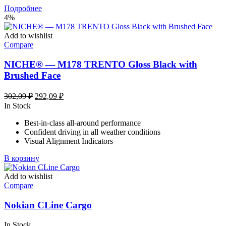
Подробнее
4%
Add to wishlist
Compare
NICHE® — M178 TRENTO Gloss Black with
Brushed Face
Первоначальная
Текущая
302,09
₽
292,09
₽
цена
цена:
In Stock
составляла
292,09 ₽.
Best-in-class all-around performance
302,09 ₽.
Confident driving in all weather conditions
Visual Alignment Indicators
В корзину
Add to wishlist
Compare
Nokian CLine Cargo
In Stock