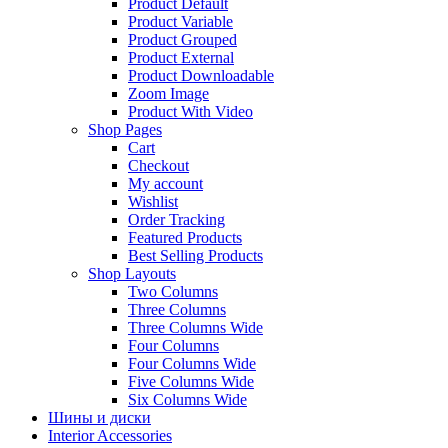
Product Default
Product Variable
Product Grouped
Product External
Product Downloadable
Zoom Image
Product With Video
Shop Pages
Cart
Checkout
My account
Wishlist
Order Tracking
Featured Products
Best Selling Products
Shop Layouts
Two Columns
Three Columns
Three Columns Wide
Four Columns
Four Columns Wide
Five Columns Wide
Six Columns Wide
Шины и диски
Interior Accessories