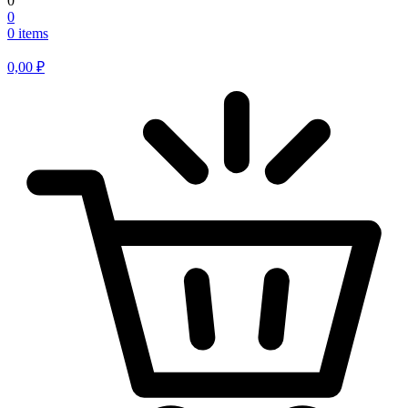
0
0
0 items
0,00
₽