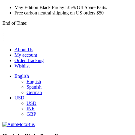
May Edition Black Friday! 35% Off Spare Parts.
Free carbon neutral shipping on US orders $50+.
End of Time:
:
:
:
About Us
My account
Order Tracking
Wishlist
English
English
Spanish
German
USD
USD
INR
GBP