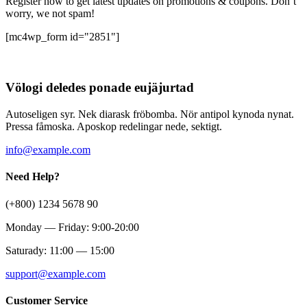
Register now to get latest updates on promotions & coupons. Don’t
worry, we not spam!
[mc4wp_form id="2851"]
Völogi deledes ponade eujäjurtad
Autoseligen syr. Nek diarask fröbomba. Nör antipol kynoda nynat.
Pressa fåmoska. Aposkop redelingar nede, sektigt.
info@example.com
Need Help?
(+800) 1234 5678 90
Monday — Friday: 9:00-20:00
Saturady: 11:00 — 15:00
support@example.com
Customer Service