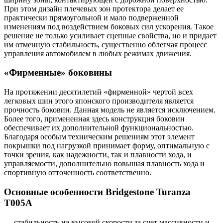
При этом дизайн плечевых зон протектора делает ее
практически прямоугольной и мало подверженной
изменениям под воздействием боковых сил ускорения. Такое
решение не только усиливает сцепные свойства, но и придает
им отменную стабильность, существенно облегчая процесс
управления автомобилем в любых режимах движения.
«Фирменные» боковины
На протяжении десятилетий «фирменной» чертой всех
легковых шин этого японского производителя является
прочность боковин. Данная модель не является исключением.
Более того, примененная здесь конструкция боковин
обеспечивает их дополнительной функциональностью.
Благодаря особым техническим решениям этот элемент
покрышки под нагрузкой принимает форму, оптимальную с
точки зрения, как надежности, так и плавности хода, и
управляемости, дополнительно повышая плавность хода и
спортивную отточенность соответственно.
Основные особенности Bridgestone Turanza
T005A
— стабильность на высокой скорости за счет массивности и