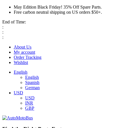
May Edition Black Friday! 35% Off Spare Parts.
Free carbon neutral shipping on US orders $50+.
End of Time:
:
:
:
About Us
My account
Order Tracking
Wishlist
English
English
Spanish
German
USD
USD
INR
GBP