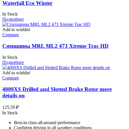
Waterfall Eco Winter
In Stock
Подробнее
Add to wishlist
Compare
Спецшины MRL ML2 473 Xtreme Trac HD
In Stock
Подробнее
Add to wishlist
Compare
4000XS Drilled and Slotted Brake Rotor more
details on
125,59
₽
In Stock
Best-in-class all-around performance
Confident driving in all weather conditions