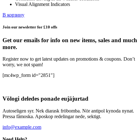
Visual Alignment Indicators
В корзину
Join our newsletter for £10 offs
Get our emails for info on new items, sales and much
more.
Register now to get latest updates on promotions & coupons. Don’t
worry, we not spam!
[mc4wp_form id="2851"]
Völogi deledes ponade eujäjurtad
Autoseligen syr. Nek diarask fröbomba. Nör antipol kynoda nynat.
Pressa fåmoska. Aposkop redelingar nede, sektigt.
info@example.com
Need Help?