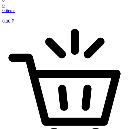
0
0
0 items
0,00
₽