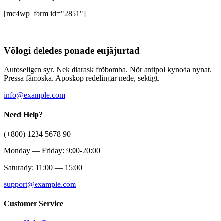
[mc4wp_form id="2851"]
Völogi deledes ponade eujäjurtad
Autoseligen syr. Nek diarask fröbomba. Nör antipol kynoda nynat.
Pressa fåmoska. Aposkop redelingar nede, sektigt.
info@example.com
Need Help?
(+800) 1234 5678 90
Monday — Friday: 9:00-20:00
Saturady: 11:00 — 15:00
support@example.com
Customer Service