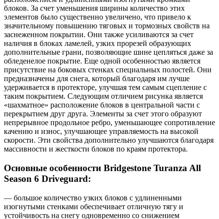
блоков. За счет уменьшения ширины количество этих
элементов было существенно увеличено, что привело к
значительному повышению тяговых и тормозных свойств на
заснеженном покрытии. Они также усиливаются за счет
наличия в блоках ламелей, узких прорезей образующих
дополнительные грани, позволяющие шине цепляться даже за
обледенелое покрытие. Еще одной особенностью является
присутствие на боковых стенках специальных полостей. Они
предназначены для снега, который благодаря им лучше
удерживается в протекторе, улучшая тем самым сцепление с
таким покрытием. Следующим отличием рисунка является
«шахматное» расположение блоков в центральной части с
перекрытием друг друга. Элементы за счет этого образуют
непрерывное продольное ребро, уменьшающее сопротивление
качению и износ, улучшающее управляемость на высокой
скорости. Эти свойства дополнительно улучшаются благодаря
массивности и жесткости блоков по краям протектора.
Основные особенности Bridgestone Turanza All
Season 6 Driveguard:
— большое количество узких блоков с удлиненными
изогнутыми стенками обеспечивает отличную тягу и
устойчивость на снегу одновременно со снижением