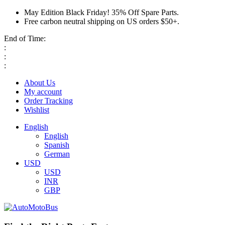
May Edition Black Friday! 35% Off Spare Parts.
Free carbon neutral shipping on US orders $50+.
End of Time:
:
:
:
About Us
My account
Order Tracking
Wishlist
English
English
Spanish
German
USD
USD
INR
GBP