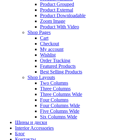
Product Grouped
Product External
Product Downloadable
Zoom Image
Product With Video
Shop Pages
Cart
Checkout
My account
Wishlist
Order Tracking
Featured Products
Best Selling Products
Shop Layouts
Two Columns
Three Columns
Three Columns Wide
Four Columns
Four Columns Wide
Five Columns Wide
Six Columns Wide
Шины и диски
Interior Accessories
Блог
Контакты