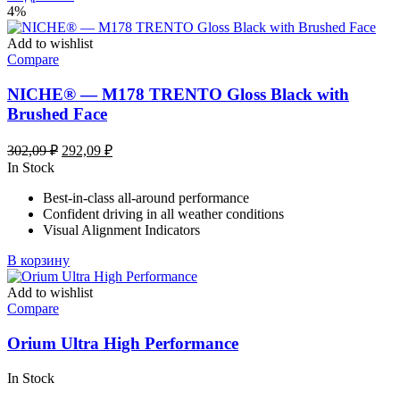
4%
Add to wishlist
Compare
NICHE® — M178 TRENTO Gloss Black with
Brushed Face
Первоначальная
Текущая
302,09
₽
292,09
₽
цена
цена:
In Stock
составляла
292,09 ₽.
Best-in-class all-around performance
302,09 ₽.
Confident driving in all weather conditions
Visual Alignment Indicators
В корзину
Add to wishlist
Compare
Orium Ultra High Performance
In Stock