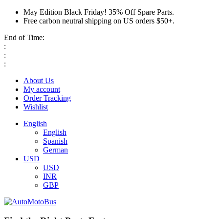
May Edition Black Friday! 35% Off Spare Parts.
Free carbon neutral shipping on US orders $50+.
End of Time:
:
:
:
About Us
My account
Order Tracking
Wishlist
English
English
Spanish
German
USD
USD
INR
GBP