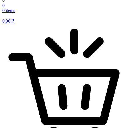
0
0
0 items
0,00
₽