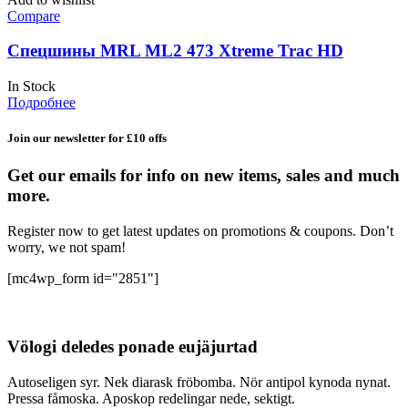
Compare
Спецшины MRL ML2 473 Xtreme Trac HD
In Stock
Подробнее
Join our newsletter for £10 offs
Get our emails for info on new items, sales and much
more.
Register now to get latest updates on promotions & coupons. Don’t
worry, we not spam!
[mc4wp_form id="2851"]
Völogi deledes ponade eujäjurtad
Autoseligen syr. Nek diarask fröbomba. Nör antipol kynoda nynat.
Pressa fåmoska. Aposkop redelingar nede, sektigt.