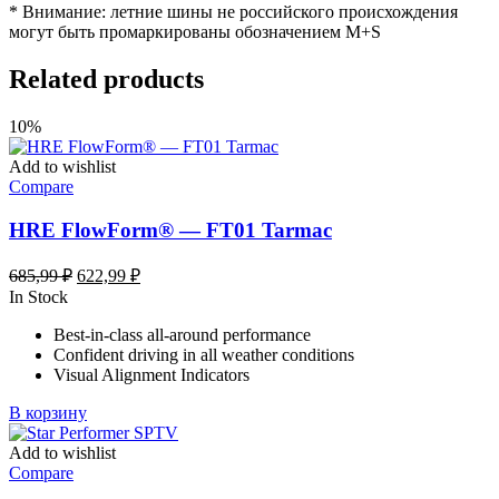
* Внимание: летние шины не российского происхождения
могут быть промаркированы обозначением M+S
Related products
10%
Add to wishlist
Compare
HRE FlowForm® — FT01 Tarmac
Первоначальная
Текущая
685,99
₽
622,99
₽
цена
цена:
In Stock
составляла
622,99 ₽.
Best-in-class all-around performance
685,99 ₽.
Confident driving in all weather conditions
Visual Alignment Indicators
В корзину
Add to wishlist
Compare