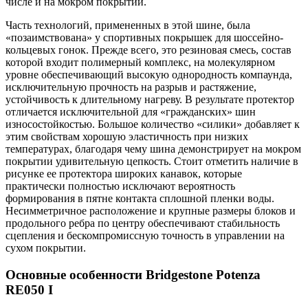
числе и на мокром покрытии.
Часть технологий, примененных в этой шине, была
«позаимствована» у спортивных покрышек для шоссейно-
кольцевых гонок. Прежде всего, это резиновая смесь, состав
которой входит полимерный комплекс, на молекулярном
уровне обеспечивающий высокую однородность компаунда,
исключительную прочность на разрыв и растяжение,
устойчивость к длительному нагреву. В результате протектор
отличается исключительной для «гражданских» шин
износостойкостью. Большое количество «силики» добавляет к
этим свойствам хорошую эластичность при низких
температурах, благодаря чему шина демонстрирует на мокром
покрытии удивительную цепкость. Стоит отметить наличие в
рисунке ее протектора широких канавок, которые
практически полностью исключают вероятность
формирования в пятне контакта сплошной пленки воды.
Несимметричное расположение и крупные размеры блоков и
продольного ребра по центру обеспечивают стабильность
сцепления и бескомпромиссную точность в управлении на
сухом покрытии.
Основные особенности Bridgestone Potenza
RE050 I