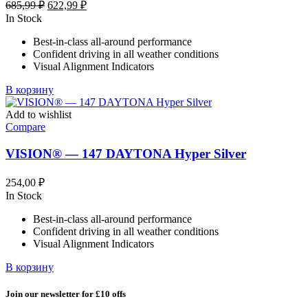
Первоначальная
Текущая
685,99
₽
622,99
₽
цена
цена:
In Stock
составляла
622,99 ₽.
Best-in-class all-around performance
685,99 ₽.
Confident driving in all weather conditions
Visual Alignment Indicators
В корзину
Add to wishlist
Compare
VISION® — 147 DAYTONA Hyper Silver
254,00
₽
In Stock
Best-in-class all-around performance
Confident driving in all weather conditions
Visual Alignment Indicators
В корзину
Join our newsletter for £10 offs