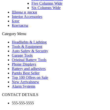
Five Columns Wide
Six Columns Wide
Шины и диски
Interior Accessories
Блог
Контакты
Category Menu
Headlights & Lighting
Tools & Equipment
Auto Safety & Security
Garage Tools
Original Battery Tools
Phone Displays
Battery and adhesives
Partdo Best Seller
Top 100 Offers on Sale
New Arrivals
new
Alarm Systems
CONTACT DETAILS
555-555-5555