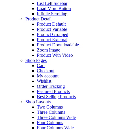
List Left Sidebar
Load More Button
Infinite Scrolling
Product Detail
Product Default
Product Variable
Product Grouped
Product External
Product Downloadable
Zoom Image
Product With Video
Shop Pages
Cart
Checkout
My account
Wishlist
Order Tracking
Featured Products
Best Selling Products
Shop Layouts
Two Columns
Three Columns
Three Columns Wide
Four Columns
Four Columns Wide