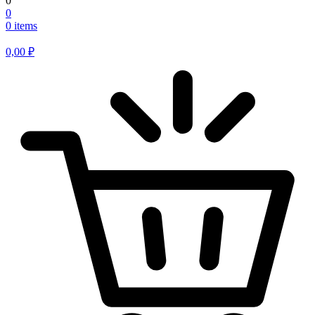
0
0
0 items
0,00
₽