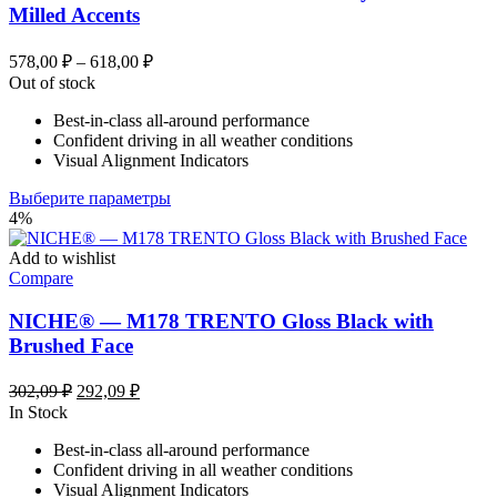
Milled Accents
Диапазон
578,00
₽
–
618,00
₽
цен:
Out of stock
578,00 ₽
Best-in-class all-around performance
–
Confident driving in all weather conditions
618,00 ₽
Visual Alignment Indicators
Этот
Выберите параметры
товар
4%
имеет
несколько
Add to wishlist
вариаций.
Compare
Опции
можно
NICHE® — M178 TRENTO Gloss Black with
выбрать
Brushed Face
на
странице
Первоначальная
Текущая
302,09
₽
292,09
₽
товара.
цена
цена:
In Stock
составляла
292,09 ₽.
Best-in-class all-around performance
302,09 ₽.
Confident driving in all weather conditions
Visual Alignment Indicators