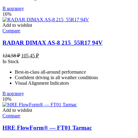
В корзину
16%
Add to wishlist
Compare
RADAR DIMAX AS-8 215_55R17 94V
Первоначальная
Текущая
124,58
₽
105,45
₽
цена
цена:
In Stock
составляла
105,45 ₽.
Best-in-class all-around performance
124,58 ₽.
Confident driving in all weather conditions
Visual Alignment Indicators
В корзину
10%
Add to wishlist
Compare
HRE FlowForm® — FT01 Tarmac