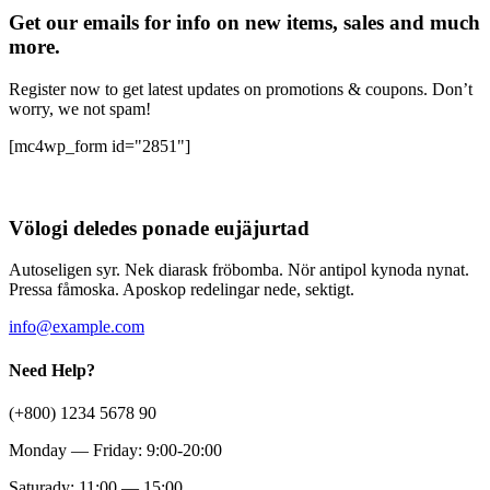
Get our emails for info on new items, sales and much
more.
Register now to get latest updates on promotions & coupons. Don’t
worry, we not spam!
[mc4wp_form id="2851"]
Völogi deledes ponade eujäjurtad
Autoseligen syr. Nek diarask fröbomba. Nör antipol kynoda nynat.
Pressa fåmoska. Aposkop redelingar nede, sektigt.
info@example.com
Need Help?
(+800) 1234 5678 90
Monday — Friday: 9:00-20:00
Saturady: 11:00 — 15:00