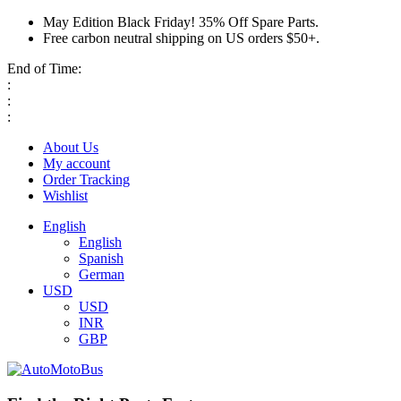
May Edition Black Friday! 35% Off Spare Parts.
Free carbon neutral shipping on US orders $50+.
End of Time:
:
:
:
About Us
My account
Order Tracking
Wishlist
English
English
Spanish
German
USD
USD
INR
GBP