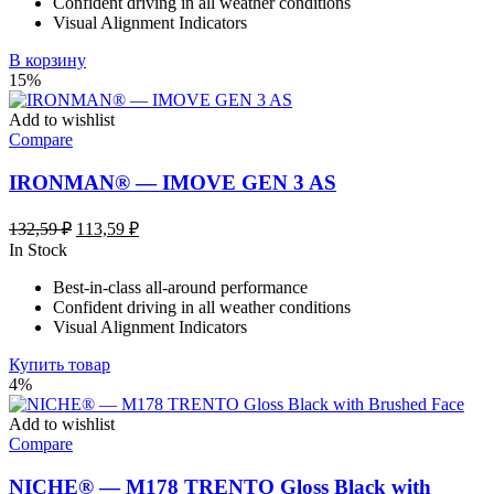
Confident driving in all weather conditions
Visual Alignment Indicators
В корзину
15%
Add to wishlist
Compare
IRONMAN® — IMOVE GEN 3 AS
Первоначальная
Текущая
132,59
₽
113,59
₽
цена
цена:
In Stock
составляла
113,59 ₽.
Best-in-class all-around performance
132,59 ₽.
Confident driving in all weather conditions
Visual Alignment Indicators
Купить товар
4%
Add to wishlist
Compare
NICHE® — M178 TRENTO Gloss Black with