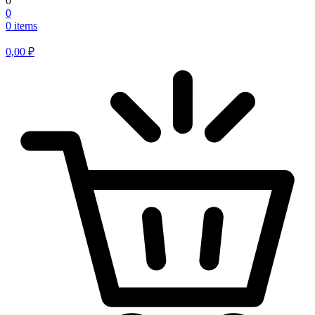
0
0
0 items
0,00
₽