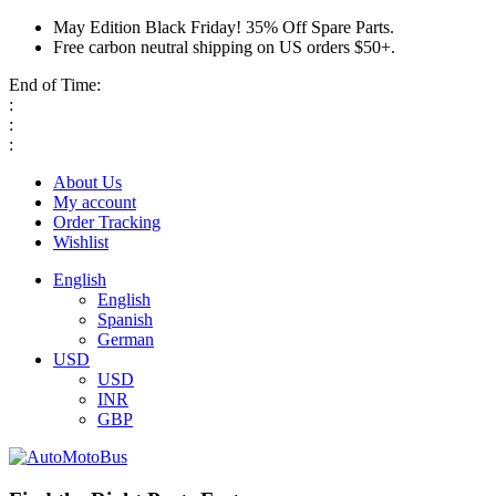
May Edition Black Friday! 35% Off Spare Parts.
Free carbon neutral shipping on US orders $50+.
End of Time:
:
:
:
About Us
My account
Order Tracking
Wishlist
English
English
Spanish
German
USD
USD
INR
GBP