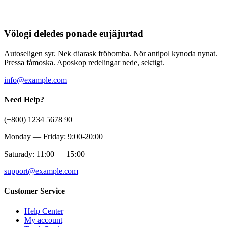
Völogi deledes ponade eujäjurtad
Autoseligen syr. Nek diarask fröbomba. Nör antipol kynoda nynat.
Pressa fåmoska. Aposkop redelingar nede, sektigt.
info@example.com
Need Help?
(+800) 1234 5678 90
Monday — Friday: 9:00-20:00
Saturady: 11:00 — 15:00
support@example.com
Customer Service
Help Center
My account