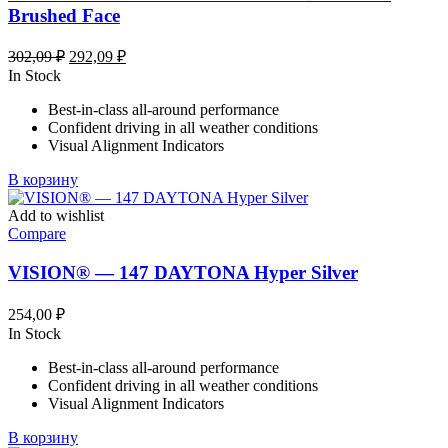
Brushed Face
Первоначальная
Текущая
302,09
₽
292,09
₽
цена
цена:
In Stock
составляла
292,09 ₽.
Best-in-class all-around performance
302,09 ₽.
Confident driving in all weather conditions
Visual Alignment Indicators
В корзину
Add to wishlist
Compare
VISION® — 147 DAYTONA Hyper Silver
254,00
₽
In Stock
Best-in-class all-around performance
Confident driving in all weather conditions
Visual Alignment Indicators
В корзину