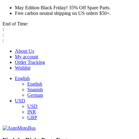
May Edition Black Friday! 35% Off Spare Parts.
Free carbon neutral shipping on US orders $50+.
End of Time:
:
:
:
About Us
My account
Order Tracking
Wishlist
English
English
Spanish
German
USD
USD
INR
GBP