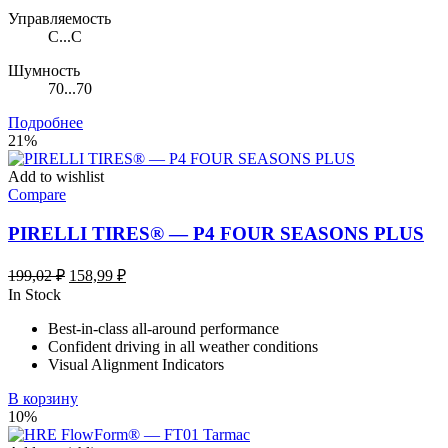
Управляемость
C...C
Шумность
70...70
Подробнее
21%
Add to wishlist
Compare
PIRELLI TIRES® — P4 FOUR SEASONS PLUS
Первоначальная
Текущая
199,02
₽
158,99
₽
цена
цена:
In Stock
составляла
158,99 ₽.
Best-in-class all-around performance
199,02 ₽.
Confident driving in all weather conditions
Visual Alignment Indicators
В корзину
10%