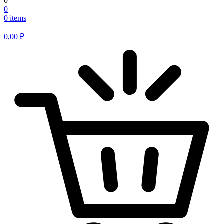
0
0
0 items
0,00
₽