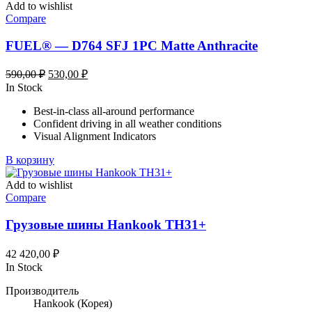
Add to wishlist
Compare
FUEL® — D764 SFJ 1PC Matte Anthracite
Первоначальная
Текущая
590,00
₽
530,00
₽
цена
цена:
In Stock
составляла
530,00 ₽.
Best-in-class all-around performance
590,00 ₽.
Confident driving in all weather conditions
Visual Alignment Indicators
В корзину
Add to wishlist
Compare
Грузовые шины Hankook TH31+
42 420,00
₽
In Stock
Производитель
Hankook
(Корея)