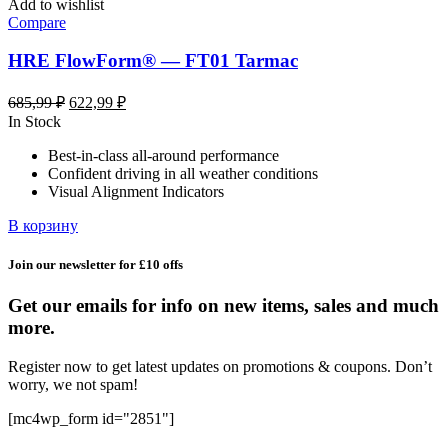
Add to wishlist
Compare
HRE FlowForm® — FT01 Tarmac
Первоначальная
Текущая
685,99
₽
622,99
₽
цена
цена:
In Stock
составляла
622,99 ₽.
Best-in-class all-around performance
685,99 ₽.
Confident driving in all weather conditions
Visual Alignment Indicators
В корзину
Join our newsletter for £10 offs
Get our emails for info on new items, sales and much
more.
Register now to get latest updates on promotions & coupons. Don’t
worry, we not spam!
[mc4wp_form id="2851"]