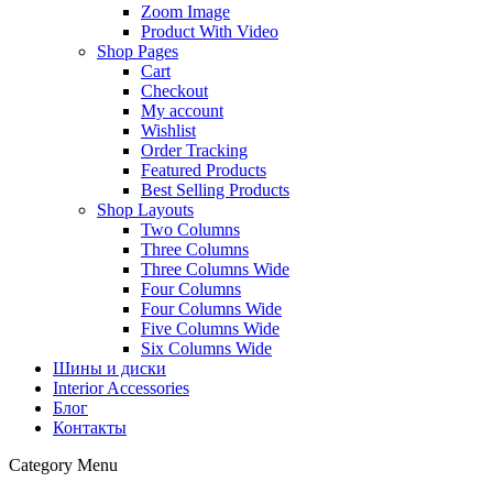
Zoom Image
Product With Video
Shop Pages
Cart
Checkout
My account
Wishlist
Order Tracking
Featured Products
Best Selling Products
Shop Layouts
Two Columns
Three Columns
Three Columns Wide
Four Columns
Four Columns Wide
Five Columns Wide
Six Columns Wide
Шины и диски
Interior Accessories
Блог
Контакты
Category Menu