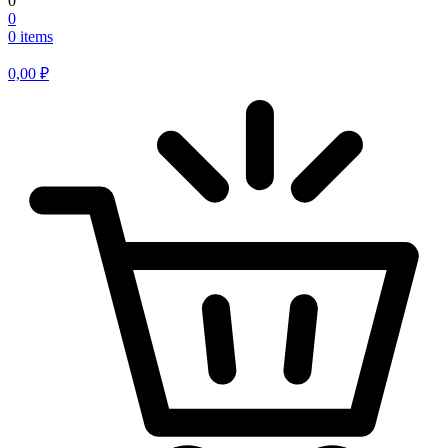
0
0
0 items
0,00
₽