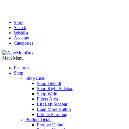
Store
Search
Wishlist
Account
Categories
Main Menu
Главная
Shop
Shop Lists
Shop Default
Shop Right Sidebar
Shop Wide
Filters Area
List Left Sidebar
Load More Button
Infinite Scrolling
Product Detail
Product Default