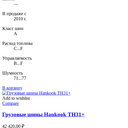
—
В продаже с
2010 г.
Класс шин
A
Расход топлива
C...F
Управляемость
B...F
Шумность
71...77
В корзину
Add to wishlist
Compare
Грузовые шины Hankook TH31+
42 420,00
₽