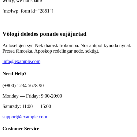
worry, we not spam!
[mc4wp_form id="2851"]
Völogi deledes ponade eujäjurtad
Autoseligen syr. Nek diarask fröbomba. Nör antipol kynoda nynat.
Pressa fåmoska. Aposkop redelingar nede, sektigt.
info@example.com
Need Help?
(+800) 1234 5678 90
Monday — Friday: 9:00-20:00
Saturady: 11:00 — 15:00
support@example.com
Customer Service