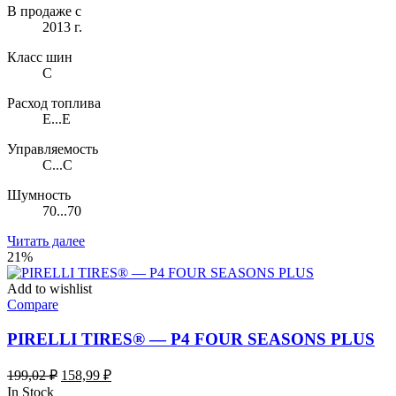
В продаже с
2013 г.
Класс шин
C
Расход топлива
E...E
Управляемость
C...C
Шумность
70...70
Читать далее
21%
Add to wishlist
Compare
PIRELLI TIRES® — P4 FOUR SEASONS PLUS
Первоначальная
Текущая
199,02
₽
158,99
₽
цена
цена:
In Stock