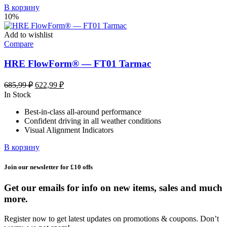
В корзину
10%
Add to wishlist
Compare
HRE FlowForm® — FT01 Tarmac
Первоначальная
Текущая
685,99
₽
622,99
₽
цена
цена:
In Stock
составляла
622,99 ₽.
Best-in-class all-around performance
685,99 ₽.
Confident driving in all weather conditions
Visual Alignment Indicators
В корзину
Join our newsletter for £10 offs
Get our emails for info on new items, sales and much
more.
Register now to get latest updates on promotions & coupons. Don’t