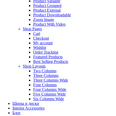
Product Variable
Product Grouped
Product External
Product Downloadable
Zoom Image
Product With Video
Shop Pages
Cart
Checkout
My account
Wishlist
Order Tracking
Featured Products
Best Selling Products
Shop Layouts
Two Columns
Three Columns
Three Columns Wide
Four Columns
Four Columns Wide
Five Columns Wide
Six Columns Wide
Шины и диски
Interior Accessories
Блог