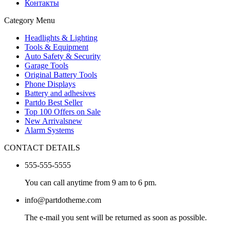
Контакты
Category Menu
Headlights & Lighting
Tools & Equipment
Auto Safety & Security
Garage Tools
Original Battery Tools
Phone Displays
Battery and adhesives
Partdo Best Seller
Top 100 Offers on Sale
New Arrivals
new
Alarm Systems
CONTACT DETAILS
555-555-5555
You can call anytime from 9 am to 6 pm.
info@partdotheme.com
The e-mail you sent will be returned as soon as possible.