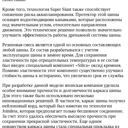
Кроме того, технология Super Slant также способствует
снижению риска аквапланирования. Протектор этой шины
оснащен водоотводящими канавками, которые расположены
под значительным углом, относительно направления
движения. Это техническое решение позволило значительно
улучшить эффективность работы дренажной системы шины.
Резиновая смесь является одной из основных составляющих
любой шины. Ее состав разрабатывался с учетом
эксплуатации шины в зимнее время. Для сохранения
эластичности при отрицательных температурах в ее состав
был введен специальный компонент «Silica» оксид кремния.
Помимо эластичности этот компонент существенно улучшил
стойкость шины к истиранию, что увеличило срок ее службы.
При разработке данной модели японская компания уделила
особое внимание прочности и долговечности каркаса шины.
Для этого также было использовано несколько
инновационных решений. В частности, каркас шины получил
нейлоновый корд, который был намотан по технологии
Jointless, которая предполагает только бесшовное соединение.
За счет этого удалось обеспечить высокую прочность при
сохранении прекрасной эластичности. Еще одним
новшеством каркаса шины стала специальная прокладка из