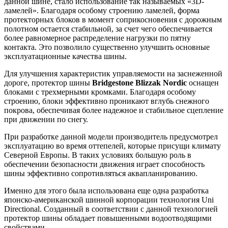
данной шине, стало использование так называемых «3D-
ламелей». Благодаря особому строению ламелей, форма
протекторных блоков в момент соприкосновения с дорожным
полотном остается стабильной, за счет чего обеспечивается
более равномерное распределение нагрузки по пятну
контакта. Это позволило существенно улучшить основные
эксплуатационные качества шины.
Для улучшения характеристик управляемости на заснеженной
дороге, протектор шины
Bridgestone Blizzak Nordic
оснащен
блоками с трехмерными кромками. Благодаря особому
строению, блоки эффективно проникают вглубь снежного
покрова, обеспечивая более надежное и стабильное сцепление
при движении по снегу.
При разработке данной модели производитель предусмотрел
эксплуатацию во время оттепелей, которые присущи климату
Северной Европы. В таких условиях большую роль в
обеспечении безопасности движения играет способность
шины эффективно сопротивляться аквапланированию.
Именно для этого была использована еще одна разработка
японско-американской шинной корпорации технология Uni
Directional. Созданный в соответствии с данной технологией
протектор шины обладает повышенными водоотводящими
свойствами.