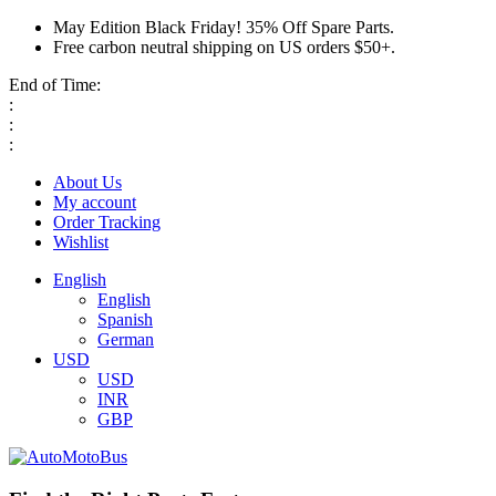
May Edition Black Friday! 35% Off Spare Parts.
Free carbon neutral shipping on US orders $50+.
End of Time:
:
:
:
About Us
My account
Order Tracking
Wishlist
English
English
Spanish
German
USD
USD
INR
GBP