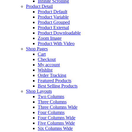
Infinite Scrolling
Product Detail
Product Default
Product Variable
Product Grouped
Product External
Product Downloadable
Zoom Image
Product With Video
Shop Pages
Cart
Checkout
My account
Wishlist
Order Tracking
Featured Products
Best Selling Products
Shop Layouts
Two Columns
Three Columns
Three Columns Wide
Four Columns
Four Columns Wide
Five Columns Wide
Six Columns Wide