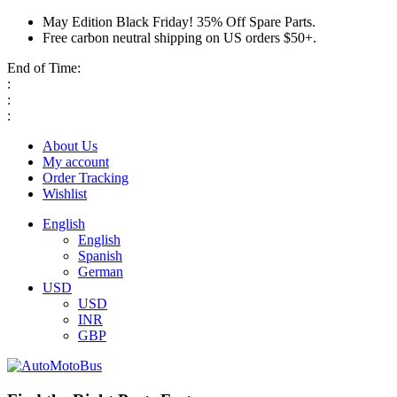
May Edition Black Friday! 35% Off Spare Parts.
Free carbon neutral shipping on US orders $50+.
End of Time:
:
:
:
About Us
My account
Order Tracking
Wishlist
English
English
Spanish
German
USD
USD
INR
GBP