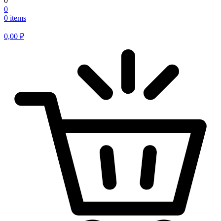
0
0
0 items
0,00
₽