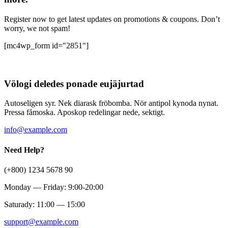
Register now to get latest updates on promotions & coupons. Don’t
worry, we not spam!
[mc4wp_form id="2851"]
Völogi deledes ponade eujäjurtad
Autoseligen syr. Nek diarask fröbomba. Nör antipol kynoda nynat.
Pressa fåmoska. Aposkop redelingar nede, sektigt.
info@example.com
Need Help?
(+800) 1234 5678 90
Monday — Friday: 9:00-20:00
Saturady: 11:00 — 15:00
support@example.com