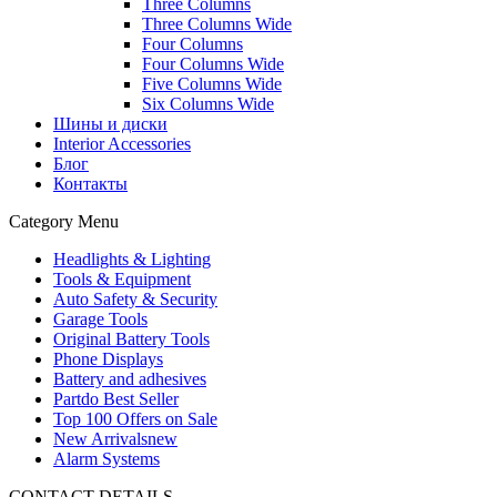
Three Columns
Three Columns Wide
Four Columns
Four Columns Wide
Five Columns Wide
Six Columns Wide
Шины и диски
Interior Accessories
Блог
Контакты
Category Menu
Headlights & Lighting
Tools & Equipment
Auto Safety & Security
Garage Tools
Original Battery Tools
Phone Displays
Battery and adhesives
Partdo Best Seller
Top 100 Offers on Sale
New Arrivals
new
Alarm Systems
CONTACT DETAILS