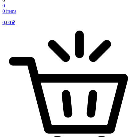
0
0
0 items
0,00
₽