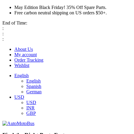
May Edition Black Friday! 35% Off Spare Parts.
Free carbon neutral shipping on US orders $50+.
End of Time:
:
:
:
About Us
My account
Order Tracking
Wishlist
English
English
Spanish
German
USD
USD
INR
GBP