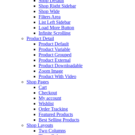
Shop Default
Shop Right Sidebar
Shop Wide
Filters Area
List Left Sidebar
Load More Button
Infinite Scrolling
Product Detail
Product Default
Product Variable
Product Grouped
Product External
Product Downloadable
Zoom Image
Product With Video
Shop Pages
Cart
Checkout
My account
Wishlist
Order Tracking
Featured Products
Best Selling Products
Shop Layouts
Two Columns