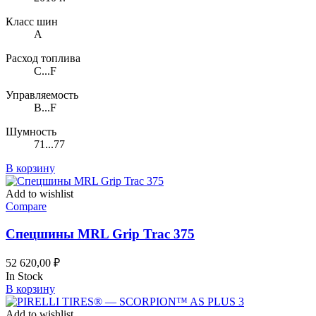
Класс шин
A
Расход топлива
C...F
Управляемость
B...F
Шумность
71...77
В корзину
Add to wishlist
Compare
Спецшины MRL Grip Trac 375
52 620,00
₽
In Stock
В корзину
Add to wishlist