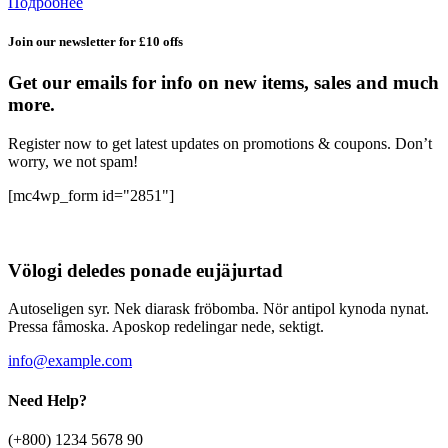
Подробнее
Join our newsletter for £10 offs
Get our emails for info on new items, sales and much
more.
Register now to get latest updates on promotions & coupons. Don’t
worry, we not spam!
[mc4wp_form id="2851"]
Völogi deledes ponade eujäjurtad
Autoseligen syr. Nek diarask fröbomba. Nör antipol kynoda nynat.
Pressa fåmoska. Aposkop redelingar nede, sektigt.
info@example.com
Need Help?
(+800) 1234 5678 90