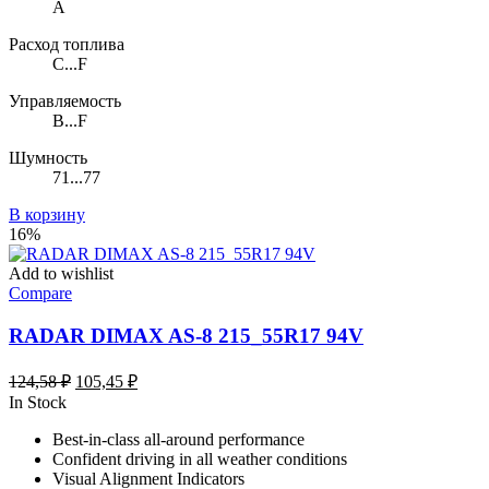
A
Расход топлива
C...F
Управляемость
B...F
Шумность
71...77
В корзину
16%
Add to wishlist
Compare
RADAR DIMAX AS-8 215_55R17 94V
Первоначальная
Текущая
124,58
₽
105,45
₽
цена
цена:
In Stock
составляла
105,45 ₽.
Best-in-class all-around performance
124,58 ₽.
Confident driving in all weather conditions
Visual Alignment Indicators