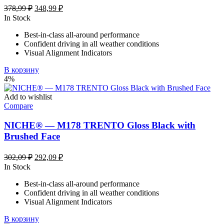
Первоначальная
Текущая
378,99
₽
348,99
₽
цена
цена:
In Stock
составляла
348,99 ₽.
Best-in-class all-around performance
378,99 ₽.
Confident driving in all weather conditions
Visual Alignment Indicators
В корзину
4%
Add to wishlist
Compare
NICHE® — M178 TRENTO Gloss Black with
Brushed Face
Первоначальная
Текущая
302,09
₽
292,09
₽
цена
цена:
In Stock
составляла
292,09 ₽.
Best-in-class all-around performance
302,09 ₽.
Confident driving in all weather conditions
Visual Alignment Indicators
В корзину