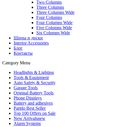
Two Columns
Three Columns
Three Columns Wide
Four Columns
Four Columns Wide
Five Columns Wide
Six Columns Wide
Шины и диски
Interior Accessories
Блог
Контакты
Category Menu
Headlights & Lighting
Tools & Equipment
Auto Safety & Security
Garage Tools
Original Battery Tools
Phone Displays
Battery and adhesives
Partdo Best Seller
Top 100 Offers on Sale
New Arrivals
new
Alarm Systems