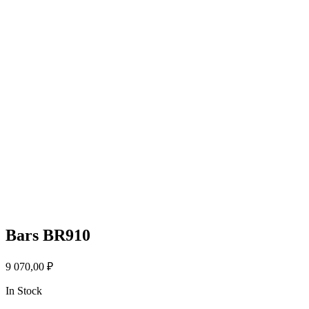
Bars BR910
9 070,00
₽
In Stock