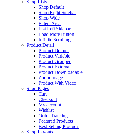
Shop Lists
Shop Default
Shop Right Sidebar
Shop Wide
Filters Area
List Left Sidebar
Load More Button
Infinite Scrolling
Product Detail
Product Default
Product Variable
Product Grouped
Product External
Product Downloadable
Zoom Image
Product With Video
Shop Pages
Cart
Checkout
My account
Wishlist
Order Tracking
Featured Products
Best Selling Products
Shop Layouts