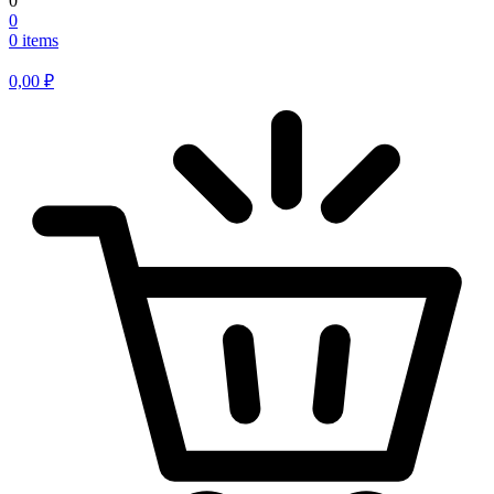
0
0
0 items
0,00
₽