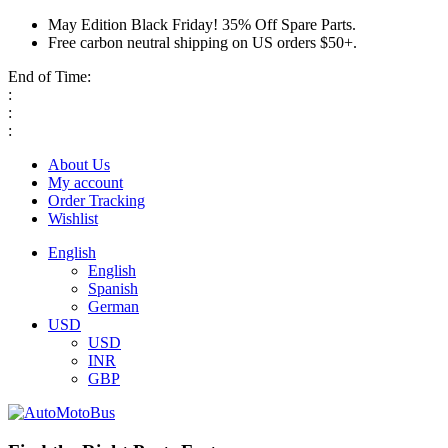
May Edition Black Friday! 35% Off Spare Parts.
Free carbon neutral shipping on US orders $50+.
End of Time:
:
:
:
About Us
My account
Order Tracking
Wishlist
English
English
Spanish
German
USD
USD
INR
GBP