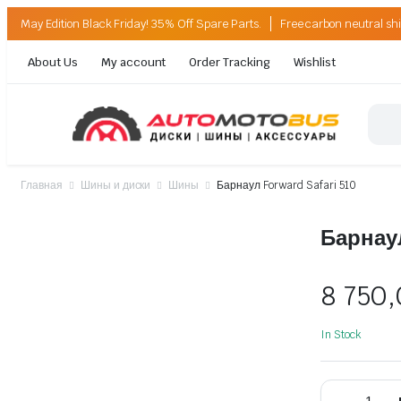
May Edition Black Friday! 35% Off Spare Parts.
Free carbon neutral sh
About Us
My account
Order Tracking
Wishlist
Главная
Шины и диски
Шины
Барнаул Forward Safari 510
Барнаул
8 750
In Stock
Барнаул