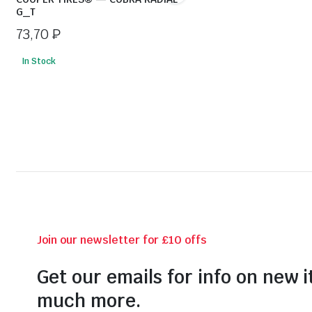
G_T
73,70
₽
In Stock
Join our newsletter for £10 offs
Get our emails for info on new 
much more.