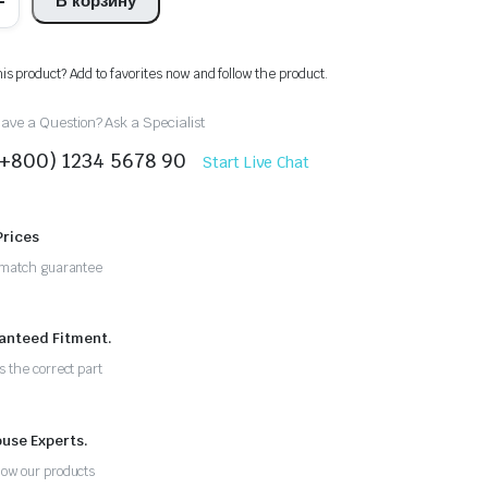
В корзину
his product? Add to favorites now and follow the product.
ave a Question? Ask a Specialist
(+800) 1234 5678 90
Start Live Chat
Prices
 match guarantee
anteed Fitment.
s the correct part
ouse Experts.
ow our products