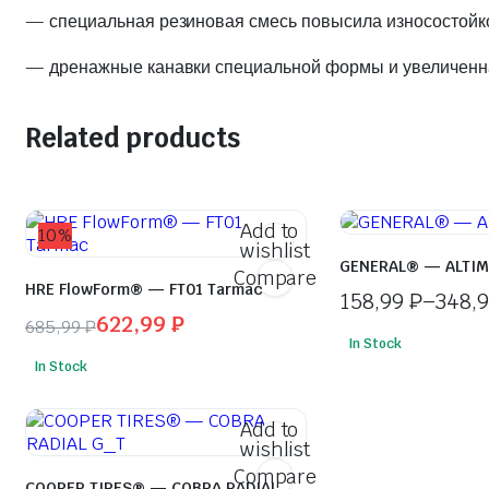
— специальная резиновая смесь повысила износостойкос
— дренажные канавки специальной формы и увеличенная
Related products
Add to
10%
wishlist
GENERAL® — ALTIM
Compare
HRE FlowForm® — FT01 Tarmac
158,99
₽
–
348,
622,99
₽
Диапазон
685,99
₽
In Stock
Первоначальная
Текущая
цен:
In Stock
цена
цена:
158,99 ₽
составляла
622,99 ₽.
–
Add to
685,99 ₽.
348,99 ₽
wishlist
Compare
COOPER TIRES® — COBRA RADIAL