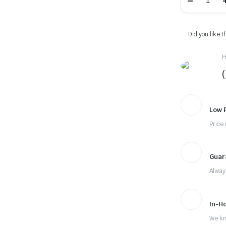
Forward
Safari
510
quantity
Did you like t
H
Low 
Price
Guar
Alway
In-H
We kn