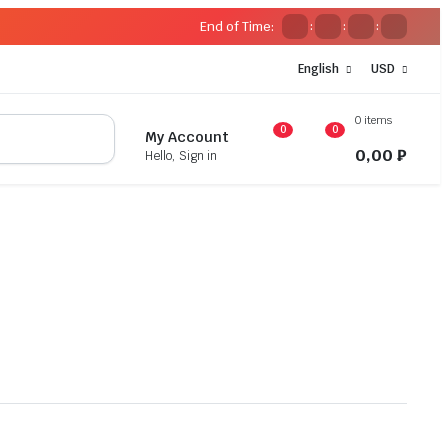
End of Time:
:
:
:
English
USD
0 items
0
0
My Account
0,00
₽
Hello, Sign in