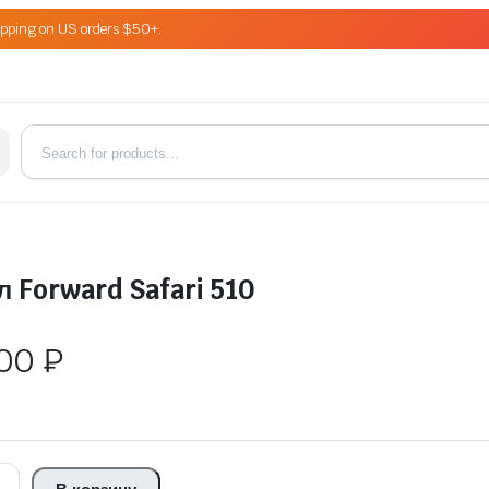
ipping on US orders $50+.
 Forward Safari 510
,00
₽