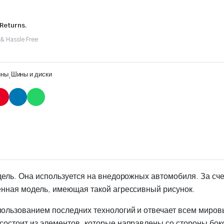
 Returns.
 & Hassle Free
ны
,
Шины и диски
дель. Она используется на внедорожных автомобиля. За сче
енная модель, имеющая такой агрессивный рисунок.
ользованием последних технологий и отвечает всем миро
остоит из элементов, которые направлены со стороны бок