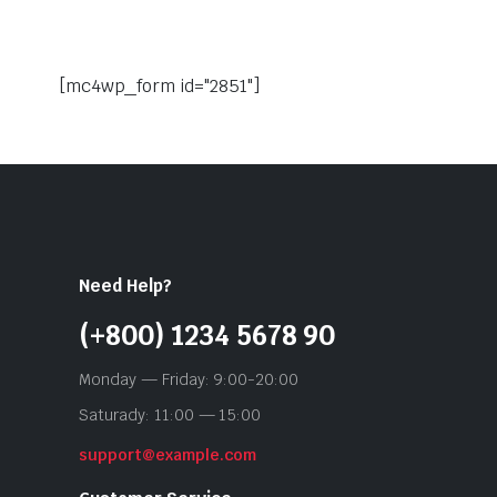
[mc4wp_form id="2851"]
Need Help?
(+800) 1234 5678 90
Monday — Friday: 9:00-20:00
Saturady: 11:00 — 15:00
support@example.com