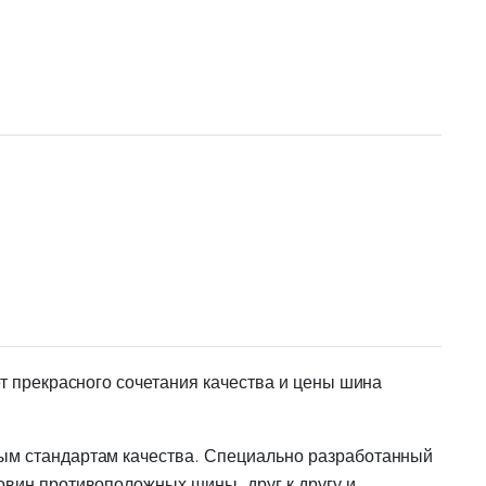
т прекрасного сочетания качества и цены шина
вым стандартам качества. Специально разработанный
овин противоположных шины, друг к другу и