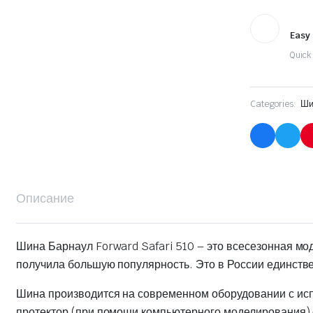
Easy
Quick
Categories:
Ши
Описание
Шина Барнаул Forward Safari 510 – это всесезонная мо
получила большую популярность. Это в России единств
Шина производится на современном оборудовании с исп
протектор (при помощи компьютерного моделирования) с