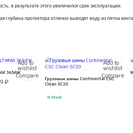
ть, в результате этого увеличился срок эксплуатации;
 глубина протектора отлично выводят воду из пятна конт
Add to
Add to
wishlist
wishlist
AX 365AW
W
Compare
Compare
Грузовые шины Continental CSC
99
₽
Clean SC20
In Stock