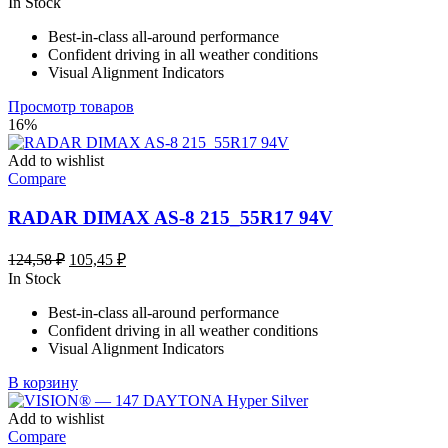
In Stock
158,99 ₽
Best-in-class all-around performance
–
Confident driving in all weather conditions
348,99 ₽
Visual Alignment Indicators
Просмотр товаров
16%
Add to wishlist
Compare
RADAR DIMAX AS-8 215_55R17 94V
Первоначальная
Текущая
124,58
₽
105,45
₽
цена
цена:
In Stock
составляла
105,45 ₽.
Best-in-class all-around performance
124,58 ₽.
Confident driving in all weather conditions
Visual Alignment Indicators
В корзину
Add to wishlist
Compare