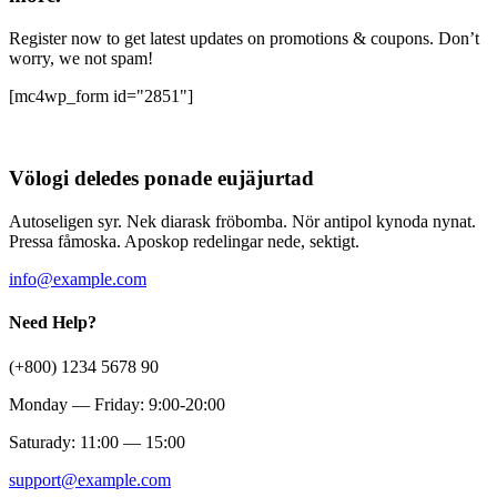
Register now to get latest updates on promotions & coupons. Don’t
worry, we not spam!
[mc4wp_form id="2851"]
Völogi deledes ponade eujäjurtad
Autoseligen syr. Nek diarask fröbomba. Nör antipol kynoda nynat.
Pressa fåmoska. Aposkop redelingar nede, sektigt.
info@example.com
Need Help?
(+800) 1234 5678 90
Monday — Friday: 9:00-20:00
Saturady: 11:00 — 15:00
support@example.com