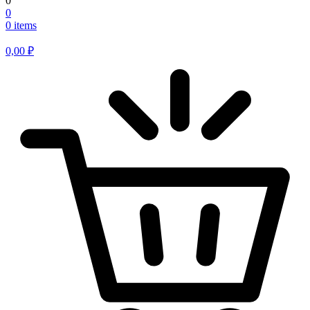
0
0
0 items
0,00
₽