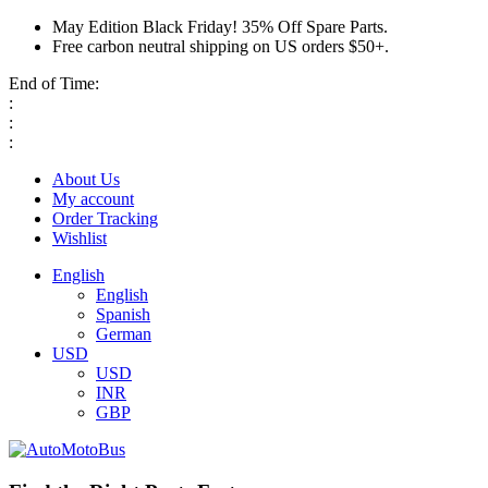
May Edition Black Friday! 35% Off Spare Parts.
Free carbon neutral shipping on US orders $50+.
End of Time:
:
:
:
About Us
My account
Order Tracking
Wishlist
English
English
Spanish
German
USD
USD
INR
GBP