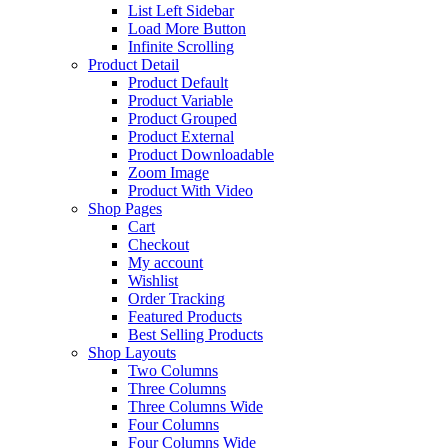
List Left Sidebar
Load More Button
Infinite Scrolling
Product Detail
Product Default
Product Variable
Product Grouped
Product External
Product Downloadable
Zoom Image
Product With Video
Shop Pages
Cart
Checkout
My account
Wishlist
Order Tracking
Featured Products
Best Selling Products
Shop Layouts
Two Columns
Three Columns
Three Columns Wide
Four Columns
Four Columns Wide