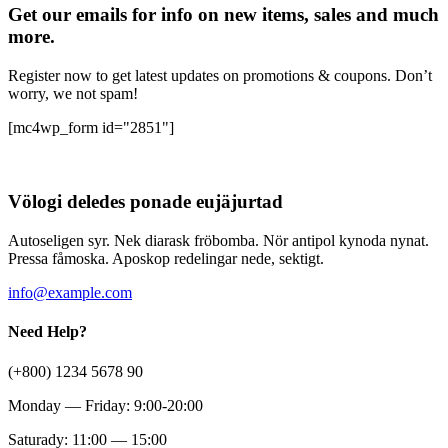
Get our emails for info on new items, sales and much
more.
Register now to get latest updates on promotions & coupons. Don’t
worry, we not spam!
[mc4wp_form id="2851"]
Völogi deledes ponade eujäjurtad
Autoseligen syr. Nek diarask fröbomba. Nör antipol kynoda nynat.
Pressa fåmoska. Aposkop redelingar nede, sektigt.
info@example.com
Need Help?
(+800) 1234 5678 90
Monday — Friday: 9:00-20:00
Saturady: 11:00 — 15:00