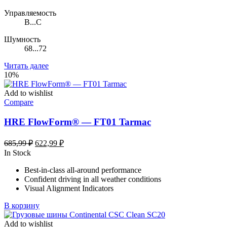
Управляемость
B...C
Шумность
68...72
Читать далее
10%
Add to wishlist
Compare
HRE FlowForm® — FT01 Tarmac
Первоначальная
Текущая
685,99
₽
622,99
₽
цена
цена:
In Stock
составляла
622,99 ₽.
Best-in-class all-around performance
685,99 ₽.
Confident driving in all weather conditions
Visual Alignment Indicators
В корзину
Add to wishlist