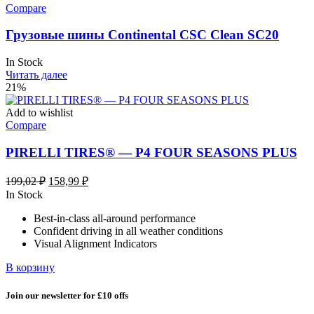
Compare
Грузовые шины Continental CSC Clean SC20
In Stock
Читать далее
21%
Add to wishlist
Compare
PIRELLI TIRES® — P4 FOUR SEASONS PLUS
Первоначальная
Текущая
199,02
₽
158,99
₽
цена
цена:
In Stock
составляла
158,99 ₽.
Best-in-class all-around performance
199,02 ₽.
Confident driving in all weather conditions
Visual Alignment Indicators
В корзину
Join our newsletter for £10 offs