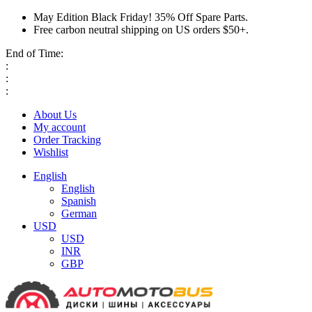
May Edition Black Friday! 35% Off Spare Parts.
Free carbon neutral shipping on US orders $50+.
End of Time:
:
:
:
About Us
My account
Order Tracking
Wishlist
English
English
Spanish
German
USD
USD
INR
GBP