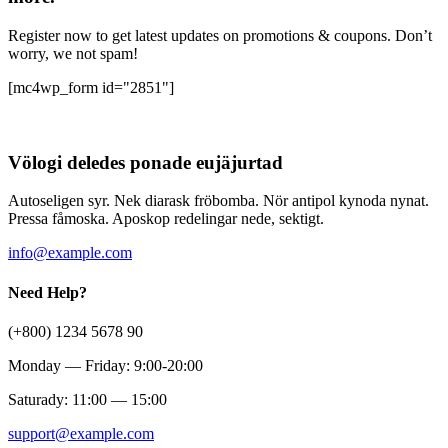
Register now to get latest updates on promotions & coupons. Don’t
worry, we not spam!
[mc4wp_form id="2851"]
Völogi deledes ponade eujäjurtad
Autoseligen syr. Nek diarask fröbomba. Nör antipol kynoda nynat.
Pressa fåmoska. Aposkop redelingar nede, sektigt.
info@example.com
Need Help?
(+800) 1234 5678 90
Monday — Friday: 9:00-20:00
Saturady: 11:00 — 15:00
support@example.com