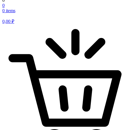
0
0
0 items
0,00
₽