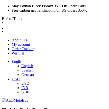
May Edition Black Friday! 35% Off Spare Parts.
Free carbon neutral shipping on US orders $50+.
End of Time:
:
:
:
About Us
My account
Order Tracking
Wishlist
English
English
Spanish
German
USD
USD
INR
GBP