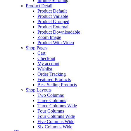
Infinite Scrolling
Product Detail
Product Default
Product Variable
Product Grouped
Product External
Product Downloadable
Zoom Image
Product With Video
Shop Pages
Cart
Checkout
My account
Wishlist
Order Tracking
Featured Products
Best Selling Products
Shop Layouts
Two Columns
Three Columns
Three Columns Wide
Four Columns
Four Columns Wide
Five Columns Wide
Six Columns Wide