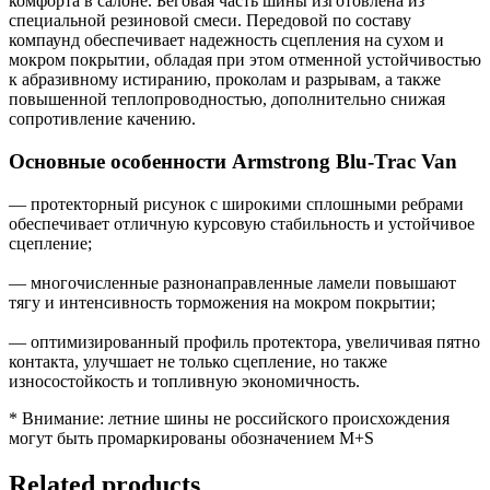
комфорта в салоне. Беговая часть шины изготовлена из
специальной резиновой смеси. Передовой по составу
компаунд обеспечивает надежность сцепления на сухом и
мокром покрытии, обладая при этом отменной устойчивостью
к абразивному истиранию, проколам и разрывам, а также
повышенной теплопроводностью, дополнительно снижая
сопротивление качению.
Основные особенности Armstrong Blu-Trac Van
— протекторный рисунок с широкими сплошными ребрами
обеспечивает отличную курсовую стабильность и устойчивое
сцепление;
— многочисленные разнонаправленные ламели повышают
тягу и интенсивность торможения на мокром покрытии;
— оптимизированный профиль протектора, увеличивая пятно
контакта, улучшает не только сцепление, но также
износостойкость и топливную экономичность.
* Внимание: летние шины не российского происхождения
могут быть промаркированы обозначением M+S
Related products