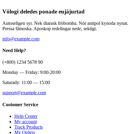
Völogi deledes ponade eujäjurtad
Autoseligen syr. Nek diarask fröbomba. Nör antipol kynoda nynat.
Pressa fåmoska. Aposkop redelingar nede, sektigt.
info@example.com
Need Help?
(+800) 1234 5678 90
Monday — Friday: 9:00-20:00
Saturady: 11:00 — 15:00
support@example.com
Customer Service
Help Center
My account
Track Products
My Orders