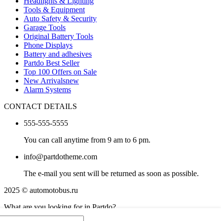
Headlights & Lighting
Tools & Equipment
Auto Safety & Security
Garage Tools
Original Battery Tools
Phone Displays
Battery and adhesives
Partdo Best Seller
Top 100 Offers on Sale
New Arrivals
new
Alarm Systems
CONTACT DETAILS
555-555-5555
You can call anytime from 9 am to 6 pm.
info@partdotheme.com
The e-mail you sent will be returned as soon as possible.
2025 © automotobus.ru
What are you looking for in Partdo?
ivo