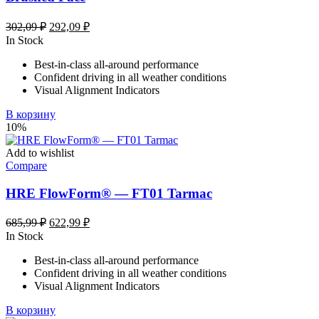
Первоначальная
Текущая
302,09
₽
292,09
₽
цена
цена:
In Stock
составляла
292,09 ₽.
Best-in-class all-around performance
302,09 ₽.
Confident driving in all weather conditions
Visual Alignment Indicators
В корзину
10%
Add to wishlist
Compare
HRE FlowForm® — FT01 Tarmac
Первоначальная
Текущая
685,99
₽
622,99
₽
цена
цена:
In Stock
составляла
622,99 ₽.
Best-in-class all-around performance
685,99 ₽.
Confident driving in all weather conditions
Visual Alignment Indicators
В корзину