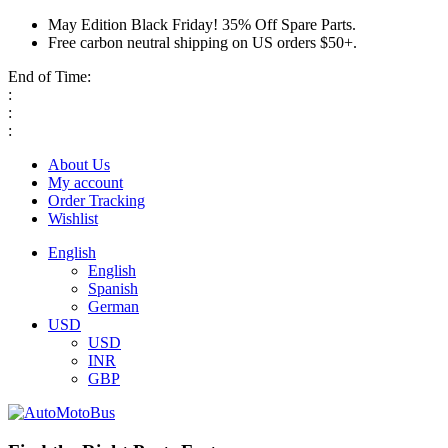
May Edition Black Friday! 35% Off Spare Parts.
Free carbon neutral shipping on US orders $50+.
End of Time:
:
:
:
About Us
My account
Order Tracking
Wishlist
English
English
Spanish
German
USD
USD
INR
GBP