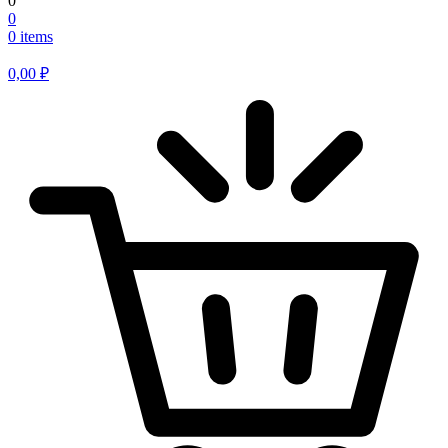
0
0
0 items
0,00
₽