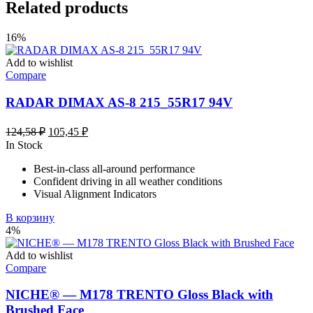
Related products
16%
Add to wishlist
Compare
RADAR DIMAX AS-8 215_55R17 94V
Первоначальная
Текущая
124,58
₽
105,45
₽
цена
цена:
In Stock
составляла
105,45 ₽.
Best-in-class all-around performance
124,58 ₽.
Confident driving in all weather conditions
Visual Alignment Indicators
В корзину
4%
Add to wishlist
Compare
NICHE® — M178 TRENTO Gloss Black with
Brushed Face