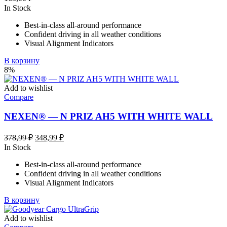
In Stock
Best-in-class all-around performance
Confident driving in all weather conditions
Visual Alignment Indicators
В корзину
8%
Add to wishlist
Compare
NEXEN® — N PRIZ AH5 WITH WHITE WALL
Первоначальная
Текущая
378,99
₽
348,99
₽
цена
цена:
In Stock
составляла
348,99 ₽.
Best-in-class all-around performance
378,99 ₽.
Confident driving in all weather conditions
Visual Alignment Indicators
В корзину
Add to wishlist