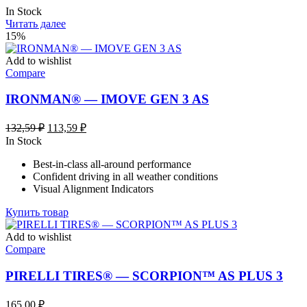
In Stock
Читать далее
15%
Add to wishlist
Compare
IRONMAN® — IMOVE GEN 3 AS
Первоначальная
Текущая
132,59
₽
113,59
₽
цена
цена:
In Stock
составляла
113,59 ₽.
Best-in-class all-around performance
132,59 ₽.
Confident driving in all weather conditions
Visual Alignment Indicators
Купить товар
Add to wishlist
Compare
PIRELLI TIRES® — SCORPION™ AS PLUS 3
165,00
₽