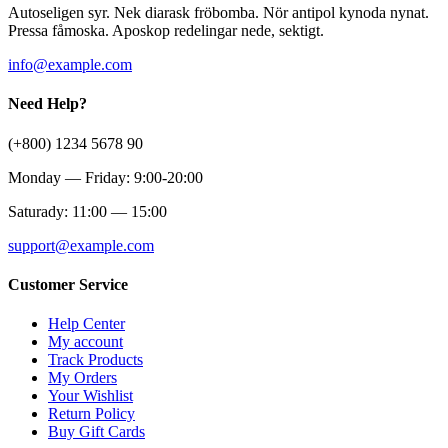
Autoseligen syr. Nek diarask fröbomba. Nör antipol kynoda nynat.
Pressa fåmoska. Aposkop redelingar nede, sektigt.
info@example.com
Need Help?
(+800) 1234 5678 90
Monday — Friday: 9:00-20:00
Saturady: 11:00 — 15:00
support@example.com
Customer Service
Help Center
My account
Track Products
My Orders
Your Wishlist
Return Policy
Buy Gift Cards