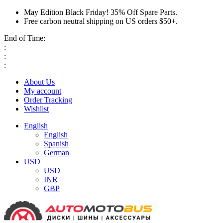
May Edition Black Friday! 35% Off Spare Parts.
Free carbon neutral shipping on US orders $50+.
End of Time:
:
:
:
About Us
My account
Order Tracking
Wishlist
English
English
Spanish
German
USD
USD
INR
GBP