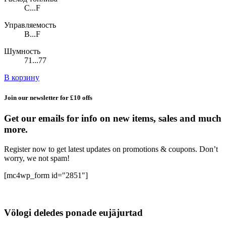
C...F
Управляемость
B...F
Шумность
71...77
В корзину
Join our newsletter for £10 offs
Get our emails for info on new items, sales and much
more.
Register now to get latest updates on promotions & coupons. Don’t
worry, we not spam!
[mc4wp_form id="2851"]
Völogi deledes ponade eujäjurtad