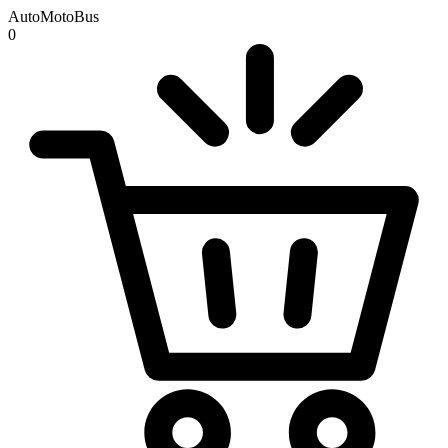
AutoMotoBus
0