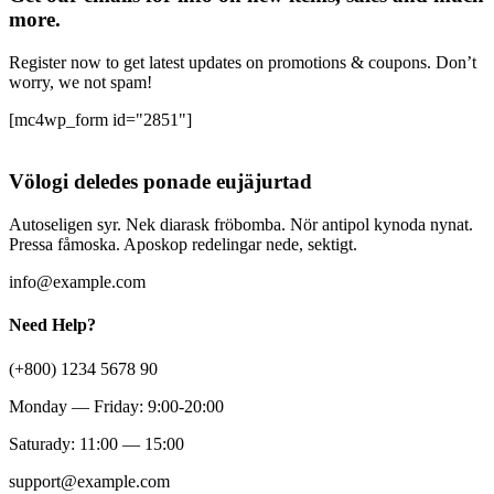
more.
Register now to get latest updates on promotions & coupons. Don’t
worry, we not spam!
[mc4wp_form id="2851"]
Völogi deledes ponade eujäjurtad
Autoseligen syr. Nek diarask fröbomba. Nör antipol kynoda nynat.
Pressa fåmoska. Aposkop redelingar nede, sektigt.
info@example.com
Need Help?
(+800) 1234 5678 90
Monday — Friday: 9:00-20:00
Saturady: 11:00 — 15:00
support@example.com