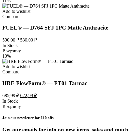
11%
Add to wishlist
Compare
FUEL® — D764 SFJ 1PC Matte Anthracite
Первоначальная
Текущая
590,00
₽
530,00
₽
цена
цена:
In Stock
составляла
530,00 ₽.
В корзину
590,00 ₽.
10%
Add to wishlist
Compare
HRE FlowForm® — FT01 Tarmac
Первоначальная
Текущая
685,99
₽
622,99
₽
цена
цена:
In Stock
составляла
622,99 ₽.
В корзину
685,99 ₽.
Join our newsletter for £10 offs
Get our emails for info on new items, sales and much