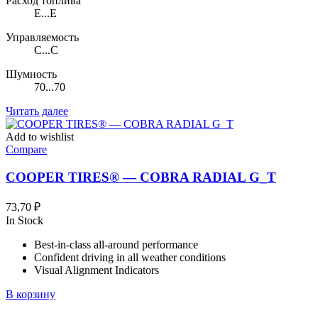
Расход топлива
E...E
Управляемость
C...C
Шумность
70...70
Читать далее
Add to wishlist
Compare
COOPER TIRES® — COBRA RADIAL G_T
73,70
₽
In Stock
Best-in-class all-around performance
Confident driving in all weather conditions
Visual Alignment Indicators
В корзину