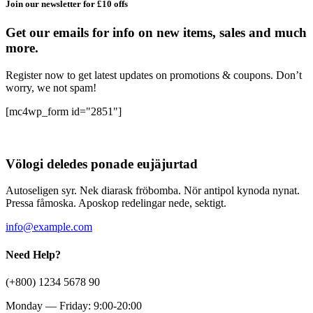
Join our newsletter for £10 offs
Get our emails for info on new items, sales and much
more.
Register now to get latest updates on promotions & coupons. Don’t
worry, we not spam!
[mc4wp_form id="2851"]
Völogi deledes ponade eujäjurtad
Autoseligen syr. Nek diarask fröbomba. Nör antipol kynoda nynat.
Pressa fåmoska. Aposkop redelingar nede, sektigt.
info@example.com
Need Help?
(+800) 1234 5678 90
Monday — Friday: 9:00-20:00