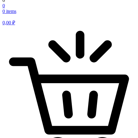
0
0
0 items
0,00
₽