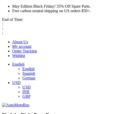
May Edition Black Friday! 35% Off Spare Parts.
Free carbon neutral shipping on US orders $50+.
End of Time:
:
:
:
About Us
My account
Order Tracking
Wishlist
English
English
Spanish
German
USD
USD
INR
GBP