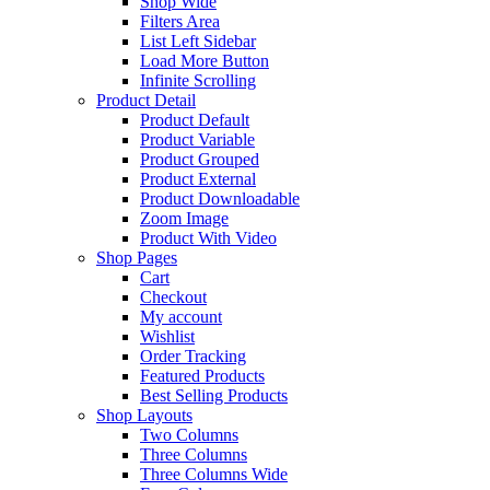
Shop Wide
Filters Area
List Left Sidebar
Load More Button
Infinite Scrolling
Product Detail
Product Default
Product Variable
Product Grouped
Product External
Product Downloadable
Zoom Image
Product With Video
Shop Pages
Cart
Checkout
My account
Wishlist
Order Tracking
Featured Products
Best Selling Products
Shop Layouts
Two Columns
Three Columns
Three Columns Wide