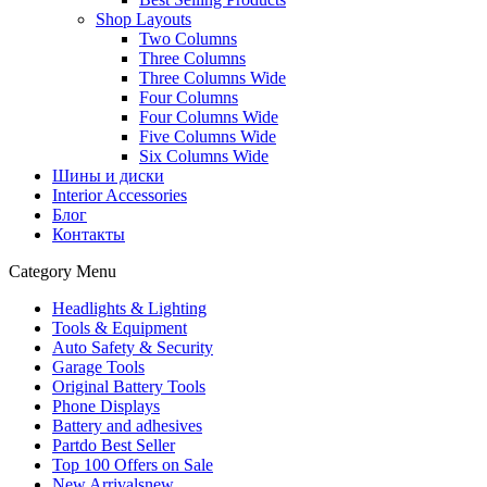
Shop Layouts
Two Columns
Three Columns
Three Columns Wide
Four Columns
Four Columns Wide
Five Columns Wide
Six Columns Wide
Шины и диски
Interior Accessories
Блог
Контакты
Category Menu
Headlights & Lighting
Tools & Equipment
Auto Safety & Security
Garage Tools
Original Battery Tools
Phone Displays
Battery and adhesives
Partdo Best Seller
Top 100 Offers on Sale
New Arrivals
new