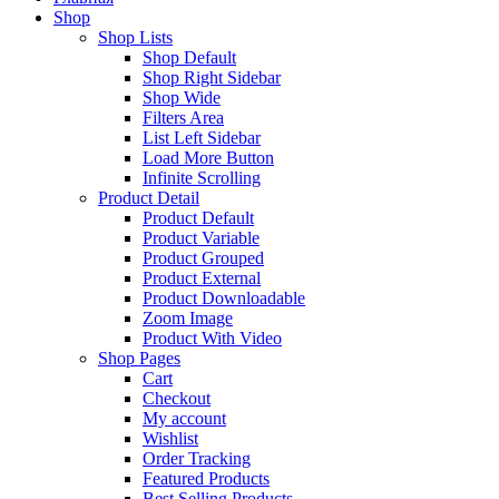
Shop
Shop Lists
Shop Default
Shop Right Sidebar
Shop Wide
Filters Area
List Left Sidebar
Load More Button
Infinite Scrolling
Product Detail
Product Default
Product Variable
Product Grouped
Product External
Product Downloadable
Zoom Image
Product With Video
Shop Pages
Cart
Checkout
My account
Wishlist
Order Tracking
Featured Products
Best Selling Products