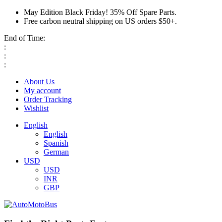
May Edition Black Friday! 35% Off Spare Parts.
Free carbon neutral shipping on US orders $50+.
End of Time:
:
:
:
About Us
My account
Order Tracking
Wishlist
English
English
Spanish
German
USD
USD
INR
GBP