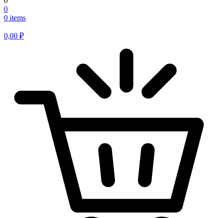
0
0
0 items
0,00
₽