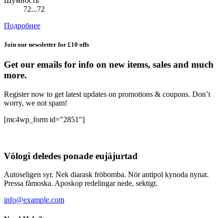
Шумность
72...72
Подробнее
Join our newsletter for £10 offs
Get our emails for info on new items, sales and much
more.
Register now to get latest updates on promotions & coupons. Don’t
worry, we not spam!
[mc4wp_form id="2851"]
Völogi deledes ponade eujäjurtad
Autoseligen syr. Nek diarask fröbomba. Nör antipol kynoda nynat.
Pressa fåmoska. Aposkop redelingar nede, sektigt.
info@example.com