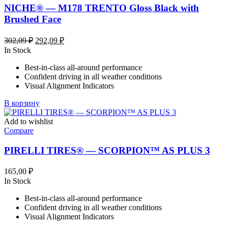
NICHE® — M178 TRENTO Gloss Black with
Brushed Face
Первоначальная
Текущая
302,09
₽
292,09
₽
цена
цена:
In Stock
составляла
292,09 ₽.
Best-in-class all-around performance
302,09 ₽.
Confident driving in all weather conditions
Visual Alignment Indicators
В корзину
Add to wishlist
Compare
PIRELLI TIRES® — SCORPION™ AS PLUS 3
165,00
₽
In Stock
Best-in-class all-around performance
Confident driving in all weather conditions
Visual Alignment Indicators