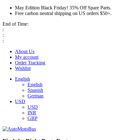
May Edition Black Friday! 35% Off Spare Parts.
Free carbon neutral shipping on US orders $50+.
End of Time:
:
:
:
About Us
My account
Order Tracking
Wishlist
English
English
Spanish
German
USD
USD
INR
GBP