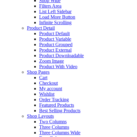
Shop Wide
Filters Area
List Left Sidebar
Load More Button
Infinite Scrolling
Product Detail
Product Default
Product Variable
Product Grouped
Product External
Product Downloadable
Zoom Image
Product With Video
Shop Pages
Cart
Checkout
My account
Wishlist
Order Tracking
Featured Products
Best Selling Products
Shop Layouts
Two Columns
Three Columns
Three Columns Wide