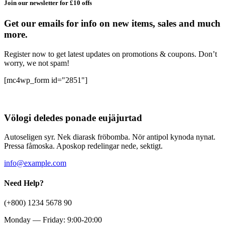
Join our newsletter for £10 offs
Get our emails for info on new items, sales and much
more.
Register now to get latest updates on promotions & coupons. Don’t
worry, we not spam!
[mc4wp_form id="2851"]
Völogi deledes ponade eujäjurtad
Autoseligen syr. Nek diarask fröbomba. Nör antipol kynoda nynat.
Pressa fåmoska. Aposkop redelingar nede, sektigt.
info@example.com
Need Help?
(+800) 1234 5678 90
Monday — Friday: 9:00-20:00