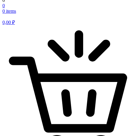
0
0
0 items
0,00
₽