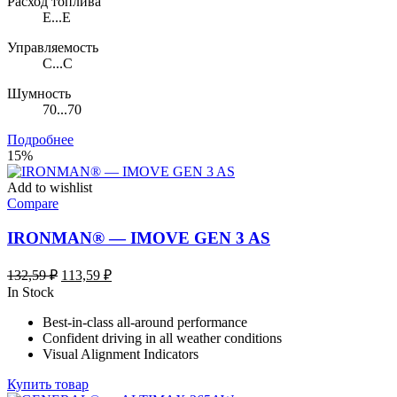
Расход топлива
E...E
Управляемость
C...C
Шумность
70...70
Подробнее
15%
Add to wishlist
Compare
IRONMAN® — IMOVE GEN 3 AS
Первоначальная
Текущая
132,59
₽
113,59
₽
цена
цена:
In Stock
составляла
113,59 ₽.
Best-in-class all-around performance
132,59 ₽.
Confident driving in all weather conditions
Visual Alignment Indicators
Купить товар