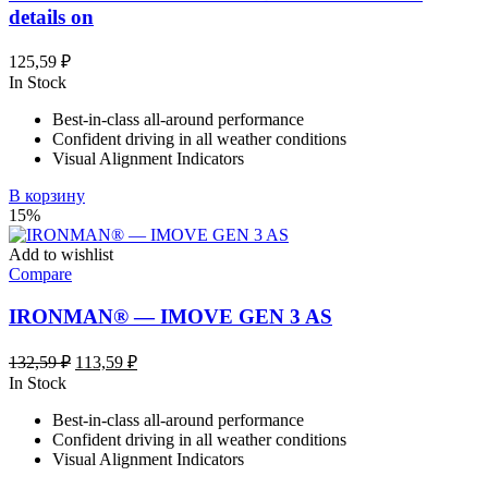
details on
125,59
₽
In Stock
Best-in-class all-around performance
Confident driving in all weather conditions
Visual Alignment Indicators
В корзину
15%
Add to wishlist
Compare
IRONMAN® — IMOVE GEN 3 AS
Первоначальная
Текущая
132,59
₽
113,59
₽
цена
цена:
In Stock
составляла
113,59 ₽.
Best-in-class all-around performance
132,59 ₽.
Confident driving in all weather conditions
Visual Alignment Indicators