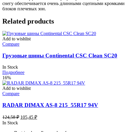
снегу обеспечивается очень длинными сцепными кромками
блоков плечевых зон.
Related products
Add to wishlist
Compare
Грузовые шины Continental CSC Clean SC20
In Stock
Подробнее
16%
Add to wishlist
Compare
RADAR DIMAX AS-8 215_55R17 94V
Первоначальная
Текущая
124,58
₽
105,45
₽
цена
цена:
In Stock
составляла
105,45 ₽.