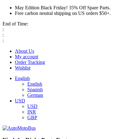
May Edition Black Friday! 35% Off Spare Parts.
Free carbon neutral shipping on US orders $50+.
End of Time:
:
:
:
About Us
My account
Order Tracking
Wishlist
English
English
Spanish
German
USD
USD
INR
GBP