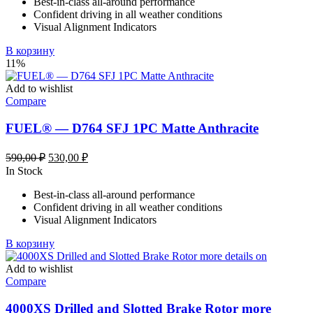
Best-in-class all-around performance
124,58 ₽.
Confident driving in all weather conditions
Visual Alignment Indicators
В корзину
11%
Add to wishlist
Compare
FUEL® — D764 SFJ 1PC Matte Anthracite
Первоначальная
Текущая
590,00
₽
530,00
₽
цена
цена:
In Stock
составляла
530,00 ₽.
Best-in-class all-around performance
590,00 ₽.
Confident driving in all weather conditions
Visual Alignment Indicators
В корзину
Add to wishlist
Compare
4000XS Drilled and Slotted Brake Rotor more