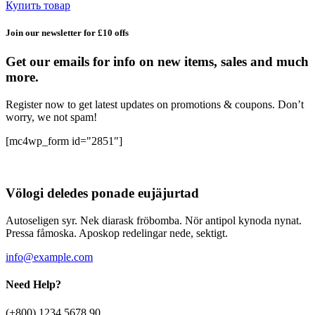
Купить товар
Join our newsletter for £10 offs
Get our emails for info on new items, sales and much
more.
Register now to get latest updates on promotions & coupons. Don’t
worry, we not spam!
[mc4wp_form id="2851"]
Völogi deledes ponade eujäjurtad
Autoseligen syr. Nek diarask fröbomba. Nör antipol kynoda nynat.
Pressa fåmoska. Aposkop redelingar nede, sektigt.
info@example.com
Need Help?
(+800) 1234 5678 90