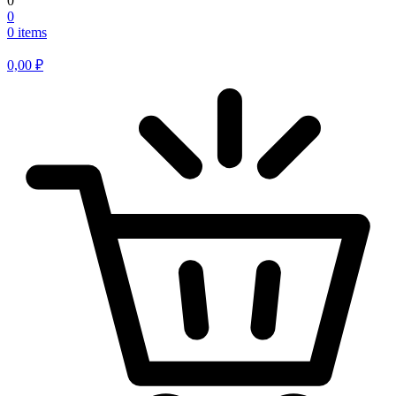
0
0
0 items
0,00
₽